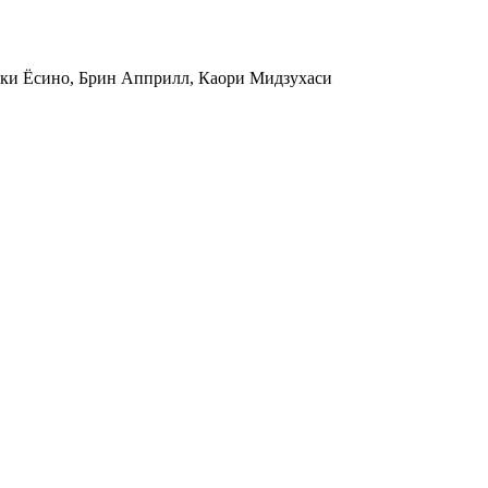
юки Ёсино, Брин Апприлл, Каори Мидзухаси