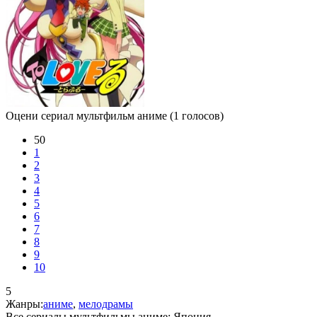
Оцени сериал мультфильм аниме
(1 голосов)
50
1
2
3
4
5
6
7
8
9
10
5
Жанры:
аниме
,
мелодрамы
Все сериалы мультфильмы аниме:
Япония