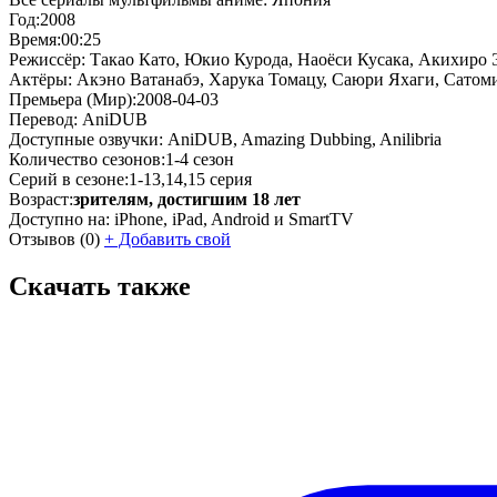
Год:
2008
Время:
00:25
Режиссёр:
Такао Като, Юкио Курода, Наоёси Кусака, Акихиро
Актёры:
Акэно Ватанабэ, Харука Томацу, Саюри Яхаги, Сатом
Премьера (Мир):
2008-04-03
Перевод:
AniDUB
Доступные озвучки:
AniDUB, Amazing Dubbing, Anilibria
Количество сезонов:
1-4 сезон
Серий в сезоне:
1-13,14,15 серия
Возраст:
зрителям, достигшим 18 лет
Доступно на:
iPhone, iPad, Android и SmartTV
Отзывов
(0)
+
Добавить свой
Скачать также