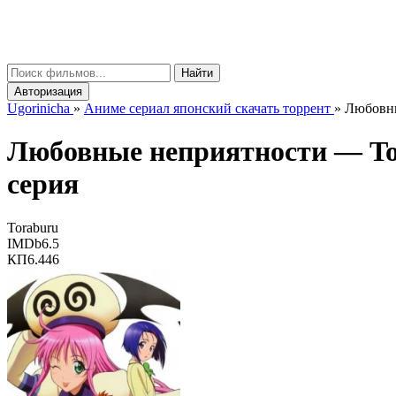
gorinicha
μ
Найти
Авторизация
Ugorinicha
»
Аниме сериал японский скачать торрент
»
Любовны
Любовные неприятности —
T
серия
Toraburu
IMDb
6.5
КП
6.446