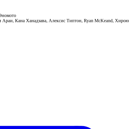
 Эномото
и Араи, Кана Ханадзава, Алексис Типтон, Ryan McKeand, Хиро