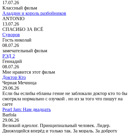
17.07.26
Классный фильм
Аладдин и король разбойников
ANTONIO
13.07.26
СПАСИБО ЗА ВСЁ
Суворов
Гость николай
08.07.26
замечательный фильм
РЭД 2
Геннадий
08.07.26
Мне нравится этот фильм
Доктор Кто
Черная Мечница
29.06.26
Если бы еслибы ебланы гение не заблокали доктор кто то бы
смотркла нормально с озучкой . но из за того что пишут на
саете
Pearl Jam: Нам двадцать
Barfola
29.06.26
Великий идеолог. Принципиальный человек. Лидер.
Движущийся вперёд и только так. За мораль. За доброту