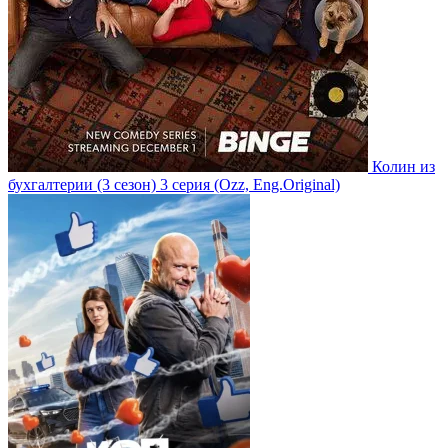
Колин из
бухгалтерии
(3 сезон)
3 серия
(Ozz, Eng.Original)