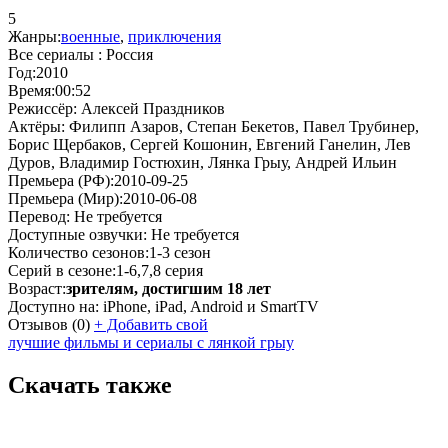
5
Жанры:
военные
,
приключения
Все сериалы :
Россия
Год:
2010
Время:
00:52
Режиссёр:
Алексей Праздников
Актёры:
Филипп Азаров, Степан Бекетов, Павел Трубинер,
Борис Щербаков, Сергей Кошонин, Евгений Ганелин, Лев
Дуров, Владимир Гостюхин, Лянка Грыу, Андрей Ильин
Премьера (РФ):
2010-09-25
Премьера (Мир):
2010-06-08
Перевод:
Не требуется
Доступные озвучки:
Не требуется
Количество сезонов:
1-3 сезон
Серий в сезоне:
1-6,7,8 серия
Возраст:
зрителям, достигшим 18 лет
Доступно на:
iPhone, iPad, Android и SmartTV
Отзывов
(0)
+
Добавить свой
лучшие фильмы и сериалы с лянкой грыу
Скачать также