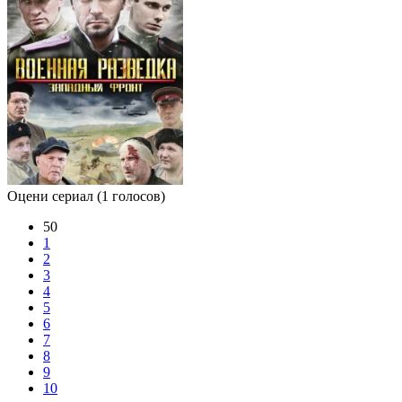
Оцени сериал
(1 голосов)
50
1
2
3
4
5
6
7
8
9
10