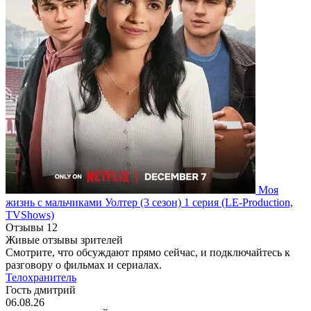
Моя
жизнь с мальчиками Уолтер
(3 сезон)
1 серия
(LE-Production,
TVShows)
Отзывы
12
Живые отзывы зрителей
Смотрите, что обсуждают прямо сейчас, и подключайтесь к
разговору о фильмах и сериалах.
Телохранитель
Гость дмитрий
06.08.26