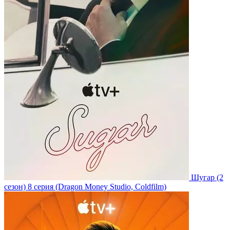
Шугар
(2
сезон)
8 серия
(Dragon Money Studio, Coldfilm)