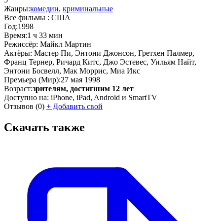
Жанры:
комедии
,
криминальные
Все фильмы :
США
Год:
1998
Время:
1 ч 33 мин
Режиссёр:
Майкл Мартин
Актёры:
Мастер Пи, Энтони Джонсон, Гретхен Палмер,
Франц Тернер, Ричард Китс, Джо Эстевес, Уильям Найт,
Энтони Босвелл, Мак Моррис, Миа Икс
Премьера (Мир):
27 мая 1998
Возраст:
зрителям, достигшим 12 лет
Доступно на:
iPhone, iPad, Android и SmartTV
Отзывов
(0)
+
Добавить свой
Скачать также