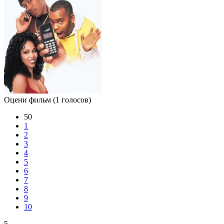
Оцени фильм
(1 голосов)
50
1
2
3
4
5
6
7
8
9
10
5