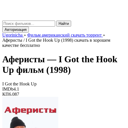
gorinicha
μ
Найти
Авторизация
Ugorinicha
»
Фильм американский скачать торрент
»
Аферисты / I Got the Hook Up (1998) скачать в хорошем
качестве бесплатно
Аферисты —
I Got the Hook
Up
фильм (1998)
I Got the Hook Up
IMDb
4.1
КП
6.087