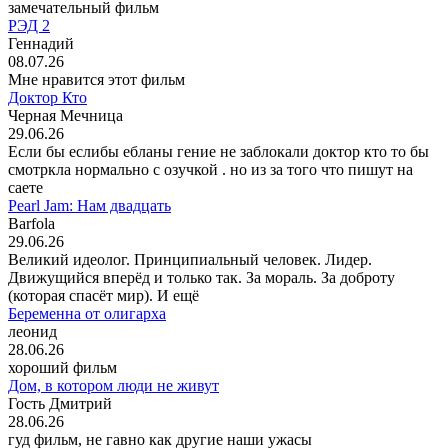
замечательный фильм
РЭД 2
Геннадий
08.07.26
Мне нравится этот фильм
Доктор Кто
Черная Мечница
29.06.26
Если бы еслибы ебланы гение не заблокали доктор кто то бы
смотркла нормально с озучкой . но из за того что пишут на
саете
Pearl Jam: Нам двадцать
Barfola
29.06.26
Великий идеолог. Принципиальный человек. Лидер.
Движущийся вперёд и только так. За мораль. За доброту
(которая спасёт мир). И ещё
Беременна от олигарха
леонид
28.06.26
хороший фильм
Дом, в котором люди не живут
Гость Дмитрий
28.06.26
гуд фильм, не гавно как другие наши ужасы