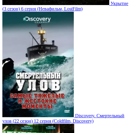
Укрытие
(3 сезон)
6 серия
(Невафильм, LostFilm)
Discovery. Смертельный
улов
(22 сезон)
12 серия
(Coldfilm, Discovery)