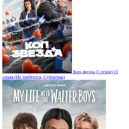
Коп-звезда
(1 сезон)
11
серия
(Не требуется, Субтитры)