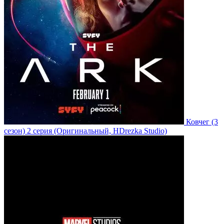
Ковчег
(3
сезон)
2 серия
(Оригинальный, HDrezka Studio)