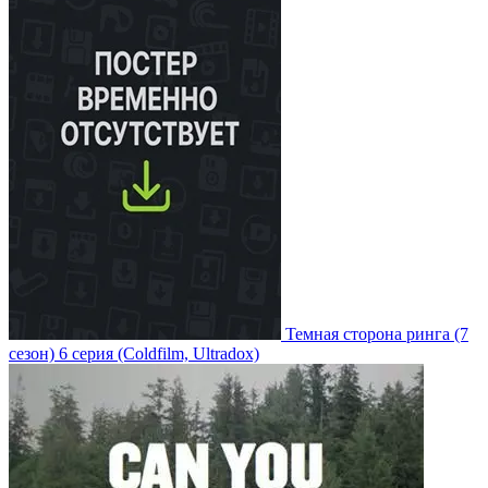
Темная сторона ринга
(7
сезон)
6 серия
(Coldfilm, Ultradox)