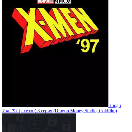
Люди
Икс ’97
(2 сезон)
8 серия
(Dragon Money Studio, Coldfilm)