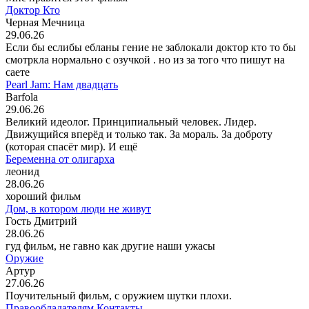
Доктор Кто
Черная Мечница
29.06.26
Если бы еслибы ебланы гение не заблокали доктор кто то бы
смотркла нормально с озучкой . но из за того что пишут на
саете
Pearl Jam: Нам двадцать
Barfola
29.06.26
Великий идеолог. Принципиальный человек. Лидер.
Движущийся вперёд и только так. За мораль. За доброту
(которая спасёт мир). И ещё
Беременна от олигарха
леонид
28.06.26
хороший фильм
Дом, в котором люди не живут
Гость Дмитрий
28.06.26
гуд фильм, не гавно как другие наши ужасы
Оружие
Артур
27.06.26
Поучительный фильм, с оружием шутки плохи.
Правообладателям
Контакты