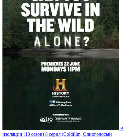
В
изоляции
(13 сезон)
8 серия
(Coldfilm, Одноголосый