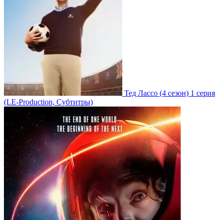
Тед Лассо
(4 сезон)
1 серия
(LE-Production, Субтитры)