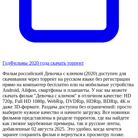
Год
Фильмы 2020 года скачать торрент
Фильм российский Девочка с ключом (2020) доступен для
скачивания через торрент на русском языке без регистрации
прямо на компьютер бесплатно или на мобильные устройства
Android, Айфон, смартфоны и планшеты. У нас вы можете
скачать фильм "Девочка с ключом" в отличном качестве: HD
720p, Full HD 1080p, WebRip, DVDRip, HDRip, BDRip, 4K и
даже 3D-формате. Раздача доступна без ограничений: просто
выберите нужное качество и начните загрузку. Все новинки
фильмов представлены в разделе торрентов, где вы найдете
как свежие зарубежные премьеры, так и русские ленты,
добавленные 02 августа 2025. Это удобно, когда хочется
заранее сохранить фильм и вернуться к просмотру позже.