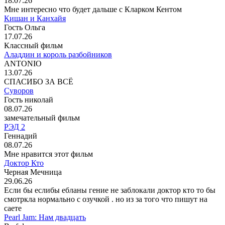
18.07.26
Мне интересно что будет дальше с Кларком Кентом
Кишан и Канхайя
Гость Ольга
17.07.26
Классный фильм
Аладдин и король разбойников
ANTONIO
13.07.26
СПАСИБО ЗА ВСЁ
Суворов
Гость николай
08.07.26
замечательный фильм
РЭД 2
Геннадий
08.07.26
Мне нравится этот фильм
Доктор Кто
Черная Мечница
29.06.26
Если бы еслибы ебланы гение не заблокали доктор кто то бы
смотркла нормально с озучкой . но из за того что пишут на
саете
Pearl Jam: Нам двадцать