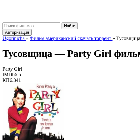
gorinicha
μ
Найти
Авторизация
Ugorinicha
»
Фильм американский скачать торрент
»
Тусовщица 
Тусовщица —
Party Girl
фильм
Party Girl
IMDb
6.5
КП
6.341