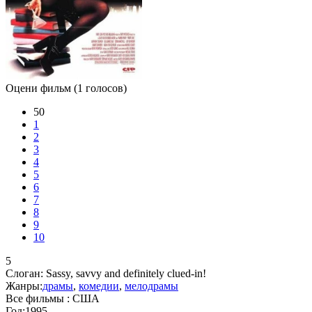
Оцени фильм
(1 голосов)
50
1
2
3
4
5
6
7
8
9
10
5
Слоган:
Sassy, savvy and definitely clued-in!
Жанры:
драмы
,
комедии
,
мелодрамы
Все фильмы :
США
Год:
1995