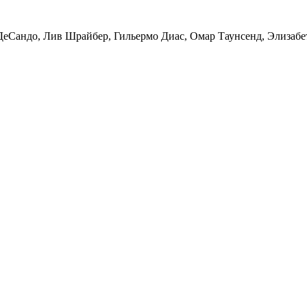
ДеСандо, Лив Шрайбер, Гильермо Диас, Омар Таунсенд, Элизабе