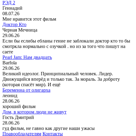
РЭД 2
Геннадий
08.07.26
Мне нравится этот фильм
Доктор Кто
Черная Мечница
29.06.26
Если бы еслибы ебланы гение не заблокали доктор кто то бы
смотркла нормально с озучкой . но из за того что пишут на
саете
Pearl Jam: Нам двадцать
Barfola
29.06.26
Великий идеолог. Принципиальный человек. Лидер.
Движущийся вперёд и только так. За мораль. За доброту
(которая спасёт мир). И ещё
Беременна от олигарха
леонид
28.06.26
хороший фильм
Дом, в котором люди не живут
Гость Дмитрий
28.06.26
гуд фильм, не гавно как другие наши ужасы
Правообладателям
Контакты