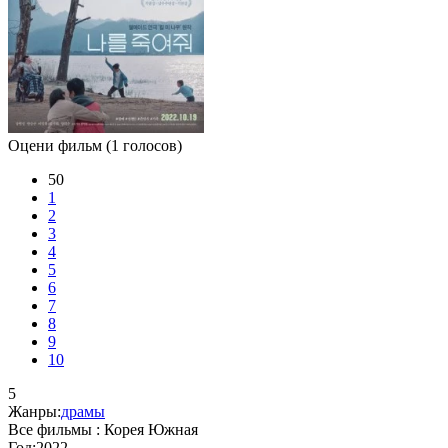
Оцени фильм
(1 голосов)
50
1
2
3
4
5
6
7
8
9
10
5
Жанры:
драмы
Все фильмы :
Корея Южная
Год:
2022