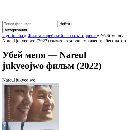
gorinicha
μ
Найти
Авторизация
Ugorinicha
»
Фильм корейский скачать торрент
»
Убей меня /
Nareul jukyeojwo (2022) скачать в хорошем качестве бесплатно
Убей меня —
Nareul
jukyeojwo
фильм (2022)
Nareul jukyeojwo