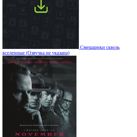
Смешарики сквозь
вселенные
(Озвучка не указана)