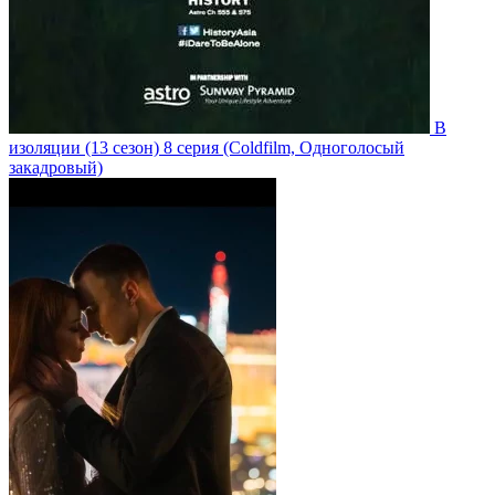
В
изоляции
(13 сезон)
8 серия
(Coldfilm, Одноголосый
закадровый)