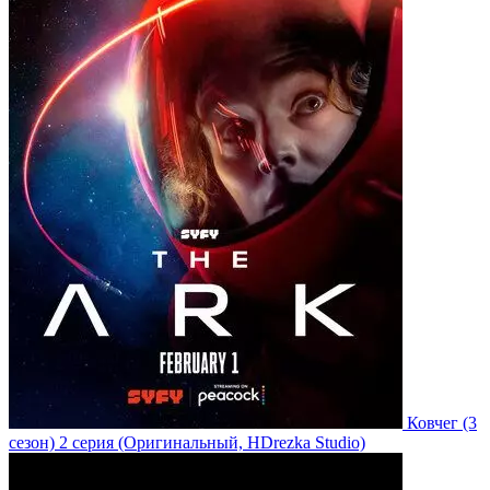
Ковчег
(3
сезон)
2 серия
(Оригинальный, HDrezka Studio)