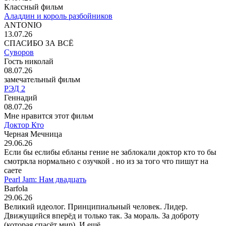
Классный фильм
Аладдин и король разбойников
ANTONIO
13.07.26
СПАСИБО ЗА ВСЁ
Суворов
Гость николай
08.07.26
замечательный фильм
РЭД 2
Геннадий
08.07.26
Мне нравится этот фильм
Доктор Кто
Черная Мечница
29.06.26
Если бы еслибы ебланы гение не заблокали доктор кто то бы
смотркла нормально с озучкой . но из за того что пишут на
саете
Pearl Jam: Нам двадцать
Barfola
29.06.26
Великий идеолог. Принципиальный человек. Лидер.
Движущийся вперёд и только так. За мораль. За доброту
(которая спасёт мир). И ещё