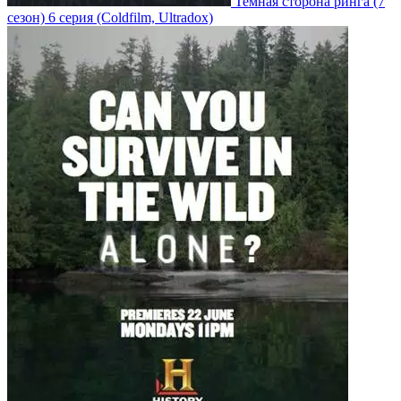
Темная сторона ринга
(7
сезон)
6 серия
(Coldfilm, Ultradox)