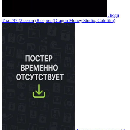
Люди
Икс ’97
(2 сезон)
8 серия
(Dragon Money Studio, Coldfilm)