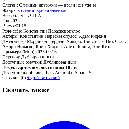
Слоган:
С такими друзьями — враги не нужны
Жанры:
комедии
,
криминальные
Все фильмы :
США
Год:
2025
Время:
01:18
Режиссёр:
Константин Параскевопулос
Актёры:
Константин Параскевопулос, Адам Рифкин,
Дженнифер Моррисон, Терренс Ховард, Тэй Диггз, Ник Стал,
Амори Ноласко, Кэйн Ходдер, Анита Брием, Эли Китс
Премьера (Мир):
2025-09-26
Перевод:
Дублированный
Доступные озвучки:
Дублированный
Возраст:
зрителям, достигшим 18 лет
Доступно на:
iPhone, iPad, Android и SmartTV
Отзывов
(0)
+
Добавить свой
Скачать также