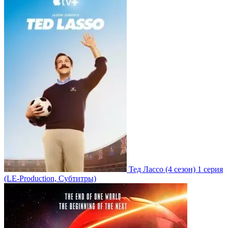
Тед Лассо
(4 сезон)
1 серия
(LE-Production, Субтитры)