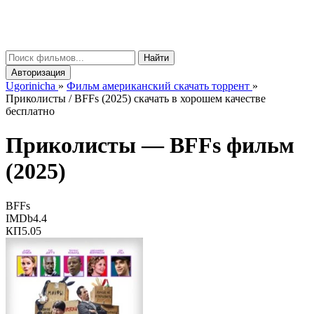
gorinicha
μ
Найти
Авторизация
Ugorinicha
»
Фильм американский скачать торрент
»
Приколисты / BFFs (2025) скачать в хорошем качестве
бесплатно
Приколисты —
BFFs
фильм
(2025)
BFFs
IMDb
4.4
КП
5.05