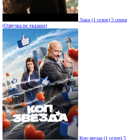
Лаки
(1 сезон)
5 серия
(Озвучка не указана)
Коп-звезда
(1 сезон)
5