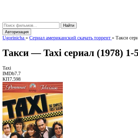
gorinicha
μ
Найти
Авторизация
Ugorinicha
»
Сериал американский скачать торрент
»
Такси сери
Такси —
Taxi
сериал (1978) 1-5
Taxi
IMDb
7.7
КП
7.598