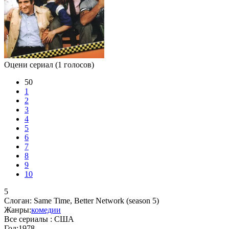
Оцени сериал
(1 голосов)
50
1
2
3
4
5
6
7
8
9
10
5
Слоган:
Same Time, Better Network (season 5)
Жанры:
комедии
Все сериалы :
США
Год:
1978