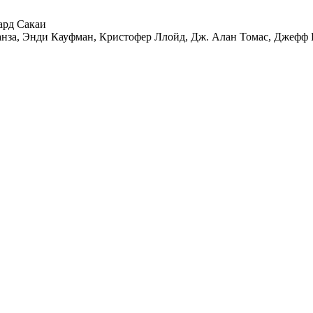
ард Сакаи
за, Энди Кауфман, Кристофер Ллойд, Дж. Алан Томас, Джефф К