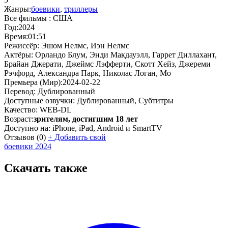
Жанры:
боевики
,
триллеры
Все фильмы :
США
Год:
2024
Время:
01:51
Режиссёр:
Эшом Нелмс, Иэн Нелмс
Актёры:
Орландо Блум, Энди Макдауэлл, Гаррет Диллахант,
Брайан Джерати, Джеймс Лэфферти, Скотт Хейз, Джереми
Рэчфорд, Александра Парк, Николас Логан, Мо
Премьера (Мир):
2024-02-22
Перевод:
Дублированный
Доступные озвучки:
Дублированный, Субтитры
Качество:
WEB-DL
Возраст:
зрителям, достигшим 18 лет
Доступно на:
iPhone, iPad, Android и SmartTV
Отзывов
(0)
+
Добавить свой
боевики 2024
Скачать также