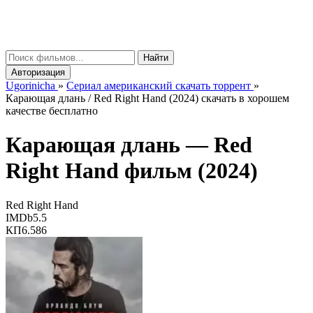
gorinicha
μ
Найти
Авторизация
Ugorinicha
»
Сериал американский скачать торрент
»
Карающая длань / Red Right Hand (2024) скачать в хорошем
качестве бесплатно
Карающая длань —
Red
Right Hand
фильм (2024)
Red Right Hand
IMDb
5.5
КП
6.586