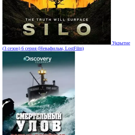
Укрытие
(3 сезон)
6 серия
(Невафильм, LostFilm)