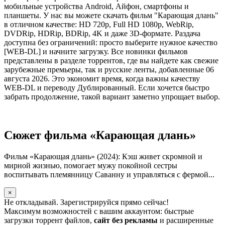
мобильные устройства Android, Айфон, смартфоны и
планшеты. У нас вы можете скачать фильм "Карающая длань"
в отличном качестве: HD 720p, Full HD 1080p, WebRip,
DVDRip, HDRip, BDRip, 4K и даже 3D-формате. Раздача
доступна без ограничений: просто выберите нужное качество
[WEB-DL] и начните загрузку. Все новинки фильмов
представлены в разделе торрентов, где вы найдете как свежие
зарубежные премьеры, так и русские ленты, добавленные 06
августа 2026. Это экономит время, когда важны качеству
WEB-DL и переводу Дублированный. Если хочется быстро
забрать продолжение, такой вариант заметно упрощает выбор.
Сюжет фильма «Карающая длань»
Фильм «Карающая длань» (2024): Кэш живет скромной и
мирной жизнью, помогает мужу покойной сестры
воспитывать племянницу Саванну и управляться с фермой...
×
Не откладывай. Зарегистрируйся прямо сейчас!
Максимум возможностей с вашим аккаунтом: быстрые
загрузки торрент файлов,
сайт без рекламы
и расширенные