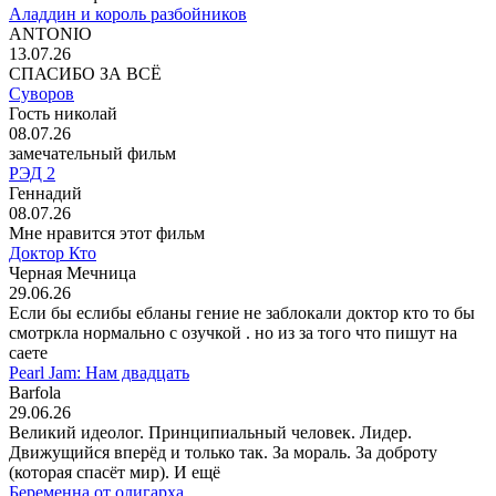
Аладдин и король разбойников
ANTONIO
13.07.26
СПАСИБО ЗА ВСЁ
Суворов
Гость николай
08.07.26
замечательный фильм
РЭД 2
Геннадий
08.07.26
Мне нравится этот фильм
Доктор Кто
Черная Мечница
29.06.26
Если бы еслибы ебланы гение не заблокали доктор кто то бы
смотркла нормально с озучкой . но из за того что пишут на
саете
Pearl Jam: Нам двадцать
Barfola
29.06.26
Великий идеолог. Принципиальный человек. Лидер.
Движущийся вперёд и только так. За мораль. За доброту
(которая спасёт мир). И ещё
Беременна от олигарха