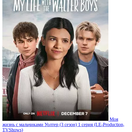
Моя
жизнь с мальчиками Уолтер
(3 сезон)
1 серия
(LE-Production,
TVShows)