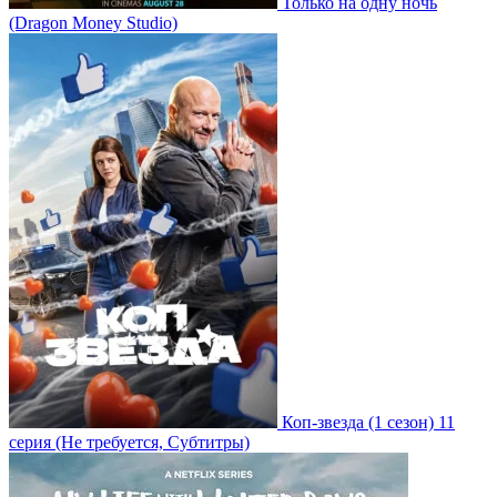
Только на одну ночь
(Dragon Money Studio)
Коп-звезда
(1 сезон)
11
серия
(Не требуется, Субтитры)