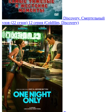
Discovery. Смертельный
улов
(22 сезон)
12 серия
(Coldfilm, Discovery)