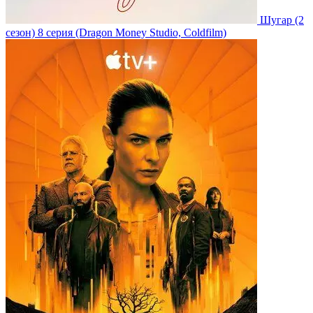
Шугар
(2
сезон)
8 серия
(Dragon Money Studio, Coldfilm)