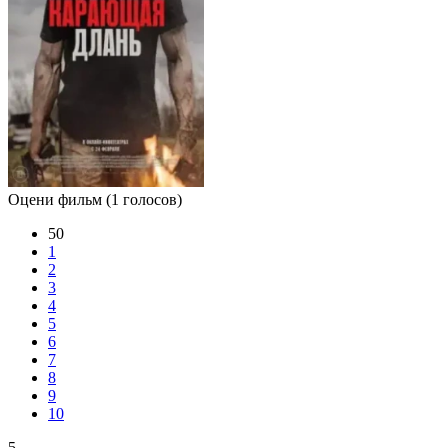
Оцени фильм
(1 голосов)
50
1
2
3
4
5
6
7
8
9
10
5