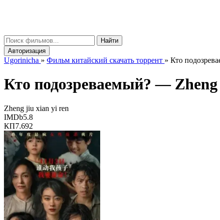
gorinicha
μ
Найти
Авторизация
Ugorinicha
»
Фильм китайский скачать торрент
»
Кто подозревае
Кто подозреваемый? —
Zheng 
Zheng jiu xian yi ren
IMDb
5.8
КП
7.692