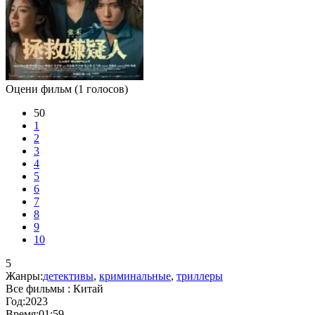
Оцени фильм
(1 голосов)
50
1
2
3
4
5
6
7
8
9
10
5
Жанры:
детективы
,
криминальные
,
триллеры
Все фильмы :
Китай
Год:
2023
Время:
01:59