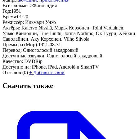
Все фильмы :
Финляндия
Год:
1951
Время:
01:20
Режиссёр:
Ильмари Унхо
Актёры:
Kalervo Nissilä, Марья Корхонен, Toini Vartiainen,
Ульяс Кандолин, Ture Junttu, Jorma Nortimo, Ок Туури, Хейкки
Саволайнен, Аку Корхонен, Vilho Siivola
Премьера (Мир):
1951-08-31
Перевод:
Одноголосый закадровый
Доступные озвучки:
Одноголосый закадровый
Качество:
DVDRip
Доступно на:
iPhone, iPad, Android и SmartTV
Отзывов
(0)
+
Добавить свой
Скачать также