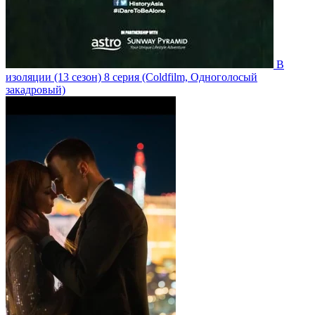
В
изоляции
(13 сезон)
8 серия
(Coldfilm, Одноголосый
закадровый)