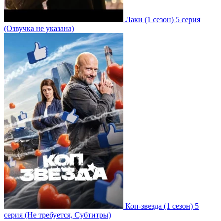
Лаки
(1 сезон)
5 серия
(Озвучка не указана)
Коп-звезда
(1 сезон)
5
серия
(Не требуется, Субтитры)