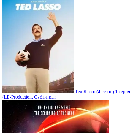
Тед Лассо
(4 сезон)
1 серия
(LE-Production, Субтитры)