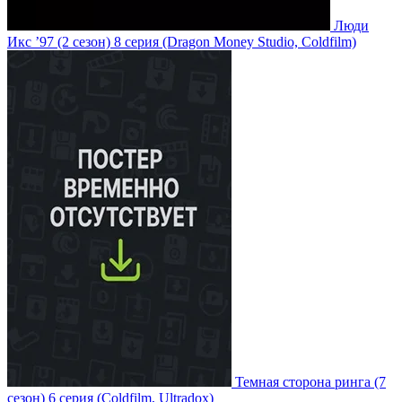
Люди
Икс ’97
(2 сезон)
8 серия
(Dragon Money Studio, Coldfilm)
Темная сторона ринга
(7
сезон)
6 серия
(Coldfilm, Ultradox)