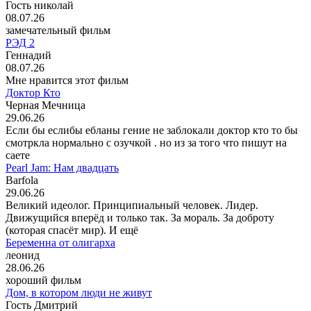
Гость николай
08.07.26
замечательный фильм
РЭД 2
Геннадий
08.07.26
Мне нравится этот фильм
Доктор Кто
Черная Мечница
29.06.26
Если бы еслибы ебланы гение не заблокали доктор кто то бы
смотркла нормально с озучкой . но из за того что пишут на
саете
Pearl Jam: Нам двадцать
Barfola
29.06.26
Великий идеолог. Принципиальный человек. Лидер.
Движущийся вперёд и только так. За мораль. За доброту
(которая спасёт мир). И ещё
Беременна от олигарха
леонид
28.06.26
хороший фильм
Дом, в котором люди не живут
Гость Дмитрий