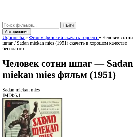
gorinicha
μ
Найти
Авторизация
Ugorinicha
»
Фильм финский скачать торрент
»
Человек сотни
шпаг / Sadan miekan mies (1951) скачать в хорошем качестве
бесплатно
Человек сотни шпаг —
Sadan
miekan mies
фильм (1951)
Sadan miekan mies
IMDb
6.1