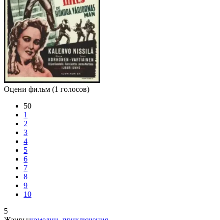
Оцени фильм
(1 голосов)
50
1
2
3
4
5
6
7
8
9
10
5
Жанры:
комедии
,
приключения