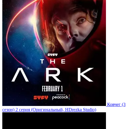
Ковчег
(3
сезон)
2 серия
(Оригинальный, HDrezka Studio)