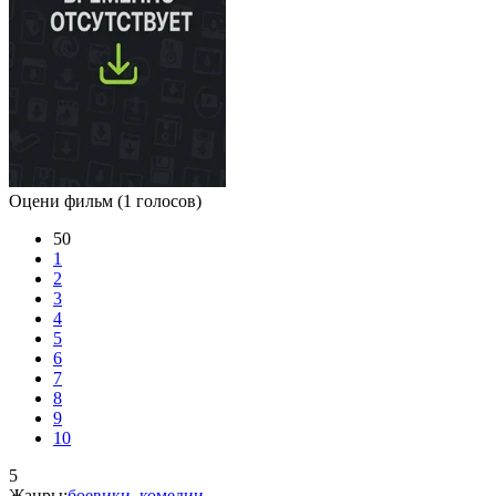
Оцени фильм
(1 голосов)
50
1
2
3
4
5
6
7
8
9
10
5
Жанры:
боевики
,
комедии