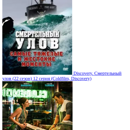
Discovery. Смертельный
улов
(22 сезон)
12 серия
(Coldfilm, Discovery)