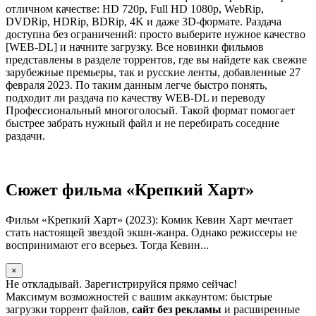
отличном качестве: HD 720p, Full HD 1080p, WebRip,
DVDRip, HDRip, BDRip, 4K и даже 3D-формате. Раздача
доступна без ограничений: просто выберите нужное качество
[WEB-DL] и начните загрузку. Все новинки фильмов
представлены в разделе торрентов, где вы найдете как свежие
зарубежные премьеры, так и русские ленты, добавленные 27
февраля 2023. По таким данным легче быстро понять,
подходит ли раздача по качеству WEB-DL и переводу
Профессиональный многоголосый. Такой формат помогает
быстрее забрать нужный файл и не перебирать соседние
раздачи.
Сюжет фильма «Крепкий Харт»
Фильм «Крепкий Харт» (2023): Комик Кевин Харт мечтает
стать настоящей звездой экшн-жанра. Однако режиссеры не
воспринимают его всерьез. Тогда Кевин...
×
Не откладывай. Зарегистрируйся прямо сейчас!
Максимум возможностей с вашим аккаунтом: быстрые
загрузки торрент файлов,
сайт без рекламы
и расширенные