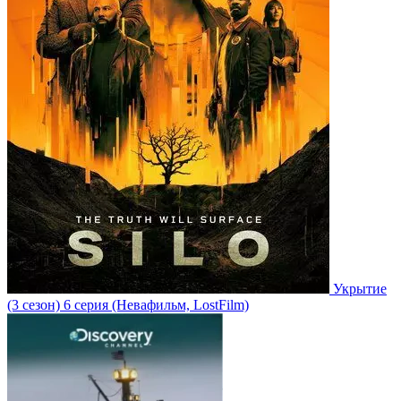
Укрытие
(3 сезон)
6 серия
(Невафильм, LostFilm)