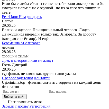
Если бы еслибы ебланы гение не заблокали доктор кто то бы
смотркла нормально с озучкой . но из за того что пишут на
саете
Pearl Jam: Нам двадцать
Barfola
29.06.26
Великий идеолог. Принципиальный человек. Лидер.
Движущийся вперёд и только так. За мораль. За доброту
(которая спасёт мир). И ещё
Беременна от олигарха
леонид
28.06.26
хороший фильм
Дом, в котором люди не живут
Гость Дмитрий
28.06.26
гуд фильм, не гавно как другие наши ужасы
Правообладателям
Контакты
Ugorinicha.top - фильмы скачать с торрента на каждый день
бесплатно
Войти на сайт
Не запоминать меня
Забыли пароль?
Регистрация