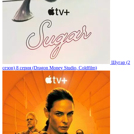
Шугар
(2
сезон)
8 серия
(Dragon Money Studio, Coldfilm)