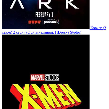
Ковчег
(3
сезон)
2 серия
(Оригинальный, HDrezka Studio)