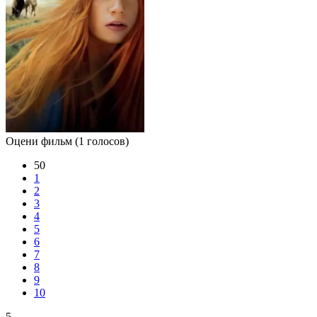
Оцени фильм
(1 голосов)
50
1
2
3
4
5
6
7
8
9
10
5