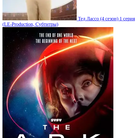
Тед Лассо
(4 сезон)
1 серия
(LE-Production, Субтитры)