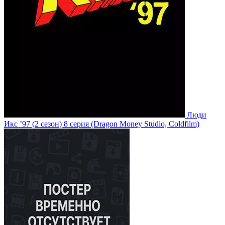
Люди
Икс ’97
(2 сезон)
8 серия
(Dragon Money Studio, Coldfilm)