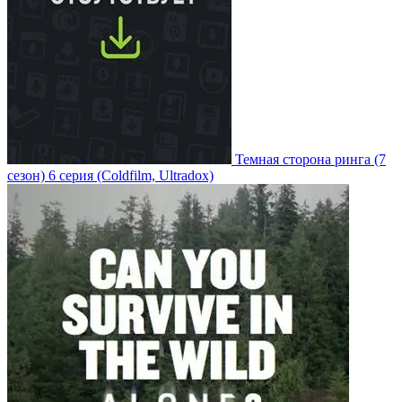
Темная сторона ринга
(7
сезон)
6 серия
(Coldfilm, Ultradox)