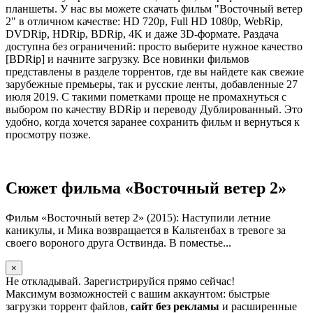
планшеты. У нас вы можете скачать фильм "Восточный ветер
2" в отличном качестве: HD 720p, Full HD 1080p, WebRip,
DVDRip, HDRip, BDRip, 4K и даже 3D-формате. Раздача
доступна без ограничений: просто выберите нужное качество
[BDRip] и начните загрузку. Все новинки фильмов
представлены в разделе торрентов, где вы найдете как свежие
зарубежные премьеры, так и русские ленты, добавленные 27
июля 2019. С такими пометками проще не промахнуться с
выбором по качеству BDRip и переводу Дублированный. Это
удобно, когда хочется заранее сохранить фильм и вернуться к
просмотру позже.
Сюжет фильма «Восточный ветер 2»
Фильм «Восточный ветер 2» (2015): Наступили летние
каникулы, и Мика возвращается в Кальтенбах в тревоге за
своего вороного друга Оствинда. В поместье...
×
Не откладывай. Зарегистрируйся прямо сейчас!
Максимум возможностей с вашим аккаунтом: быстрые
загрузки торрент файлов,
сайт без рекламы
и расширенные