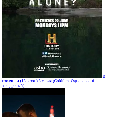
В
изоляции
(13 сезон)
8 серия
(Coldfilm, Одноголосый
закадровый)