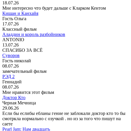
18.07.26
Мне интересно что будет дальше с Кларком Кентом
Кишан и Канхайя
Гость Ольга
17.07.26
Классный фильм
Аладдин и король разбойников
ANTONIO
13.07.26
СПАСИБО ЗА ВСЁ
Суворов
Гость николай
08.07.26
замечательный фильм
РЭД 2
Геннадий
08.07.26
Мне нравится этот фильм
Доктор Кто
Черная Мечница
29.06.26
Если бы еслибы ебланы гение не заблокали доктор кто то бы
смотркла нормально с озучкой . но из за того что пишут на
саете
Pearl Jam: Нам двадцать