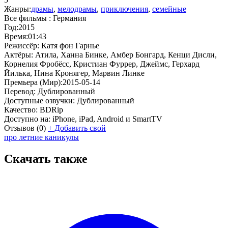
Жанры:
драмы
,
мелодрамы
,
приключения
,
семейные
Все фильмы :
Германия
Год:
2015
Время:
01:43
Режиссёр:
Катя фон Гарнье
Актёры:
Атила, Ханна Бинке, Амбер Бонгард, Кенци Дисли,
Корнелия Фробёсс, Кристиан Фуррер, Джеймс, Герхард
Йилька, Нина Кронягер, Марвин Линке
Премьера (Мир):
2015-05-14
Перевод:
Дублированный
Доступные озвучки:
Дублированный
Качество:
BDRip
Доступно на:
iPhone, iPad, Android и SmartTV
Отзывов
(0)
+
Добавить свой
про летние каникулы
Скачать также