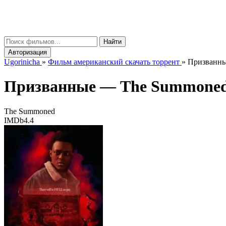
gorinicha
μ
Найти
Авторизация
Ugorinicha
»
Фильм американский скачать торрент
»
Призванные
Призванные —
The Summone
The Summoned
IMDb
4.4