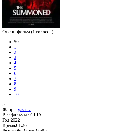
Оцени фильм
(1 голосов)
50
1
2
3
4
5
6
7
8
9
10
5
Жанры:
ужасы
Все фильмы :
США
Год:
2022
Время:
01:26
Режиссёр:
Марк Мейр