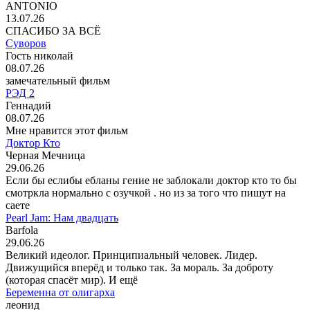
ANTONIO
13.07.26
СПАСИБО ЗА ВСЁ
Суворов
Гость николай
08.07.26
замечательный фильм
РЭД 2
Геннадий
08.07.26
Мне нравится этот фильм
Доктор Кто
Черная Мечница
29.06.26
Если бы еслибы ебланы гение не заблокали доктор кто то бы
смотркла нормально с озучкой . но из за того что пишут на
саете
Pearl Jam: Нам двадцать
Barfola
29.06.26
Великий идеолог. Принципиальный человек. Лидер.
Движущийся вперёд и только так. За мораль. За доброту
(которая спасёт мир). И ещё
Беременна от олигарха
леонид