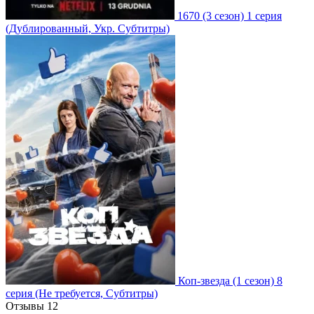
1670
(3 сезон)
1 серия
(Дублированный, Укр. Субтитры)
Коп-звезда
(1 сезон)
8
серия
(Не требуется, Субтитры)
Отзывы
12