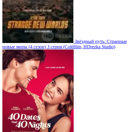
Звёздный путь: Странные
новые миры
(4 сезон)
3 серия
(Coldfilm, HDrezka Studio)