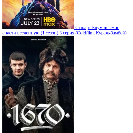
Стюарт Блум не смог
спасти вселенную
(1 сезон)
3 серия
(Coldfilm, Кураж-бамбей)