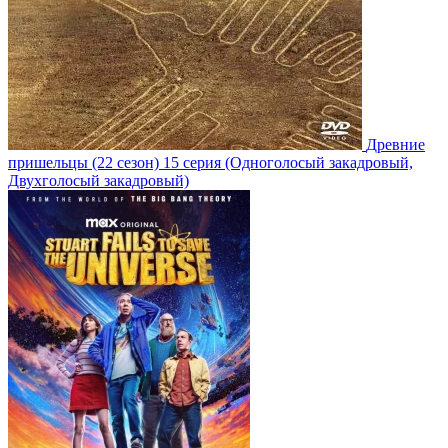
Древние
пришельцы
(22 сезон)
15 серия
(Одноголосый закадровый,
Двухголосый закадровый)