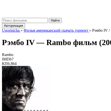
gorinicha
μ
Найти
Авторизация
Ugorinicha
»
Фильм американский скачать торрент
»
Рэмбо IV /
Рэмбо IV —
Rambo
фильм (20
Rambo
IMDb
7
КП
6.864