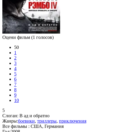
Оцени фильм
(1 голосов)
50
1
2
3
4
5
6
7
8
9
10
5
Слоган:
В ад и обратно
Жанры:
боевики
,
триллеры
,
приключения
Все фильмы :
США, Германия
Год:
2008