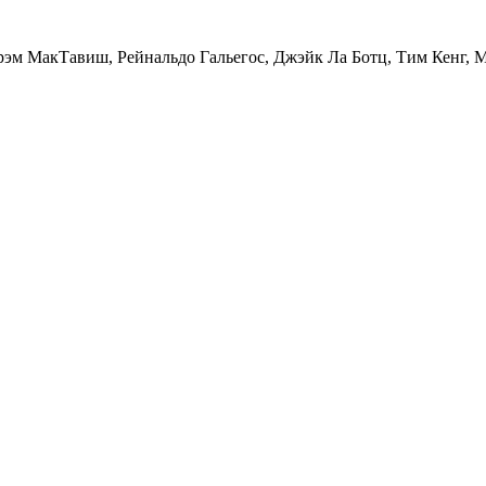
рэм МакТавиш, Рейнальдо Гальегос, Джэйк Ла Ботц, Тим Кенг,