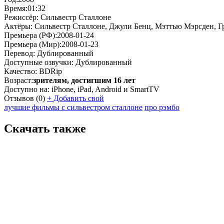
Время:
01:32
Режиссёр:
Сильвестр Сталлоне
Актёры:
Сильвестр Сталлоне, Джули Бенц, Мэттью Мэрсден, Г
Премьера (РФ):
2008-01-24
Премьера (Мир):
2008-01-23
Перевод:
Дублированный
Доступные озвучки:
Дублированный
Качество:
BDRip
Возраст:
зрителям, достигшим 16 лет
Доступно на:
iPhone, iPad, Android и SmartTV
Отзывов
(0)
+
Добавить свой
лучшие фильмы с сильвестром сталлоне
про рэмбо
Скачать также