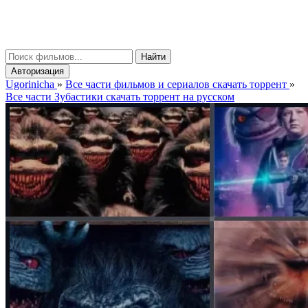
gorinicha
μ
Найти
Авторизация
Ugorinicha
»
Все части фильмов и сериалов скачать торрент
»
Все части Зубастики скачать торрент на русском