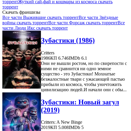
торрент
Жуткий сай-фай и кошмары из космоса скачать
торрент
Скачать франшизы
Все части Выжившие скачать торрент
Все части Звёздные
войны скачать торрент
Все части Форсаж скачать торрент
Все
части Люди Икс скачать торрент
Зубастики (1986)
Critters
1986
КП 6.746
IMDb 6.1
Они не вышли ростом, но по свирепости с
ними не сравнится ни одно земное
существо - это Зубастики! Мохнатые
безжалостные твари с ужасающей пастью
прибыли из космоса, чтобы уничтожить
цивилизацию людей.И начали они с обы...
Зубастики: Новый загул
(2019)
Critters: A New Binge
2019
КП 5.008
IMDb 5