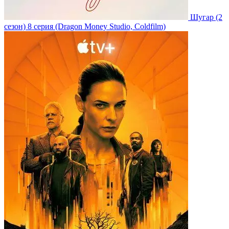
Шугар
(2
сезон)
8 серия
(Dragon Money Studio, Coldfilm)