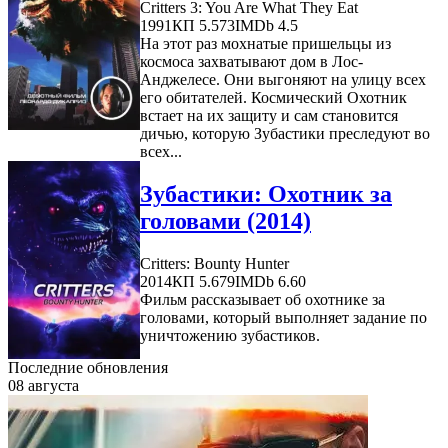
Critters 3: You Are What They Eat
1991
КП 5.573
IMDb 4.5
На этот раз мохнатые пришельцы из
космоса захватывают дом в Лос-
Анджелесе. Они выгоняют на улицу всех
его обитателей. Космический Охотник
встает на их защиту и сам становится
дичью, которую Зубастики преследуют во
всех...
Зубастики: Охотник за
головами (2014)
Critters: Bounty Hunter
2014
КП 5.679
IMDb 6.60
Фильм рассказывает об охотнике за
головами, который выполняет задание по
уничтожению зубастиков.
Последние обновления
08 августа