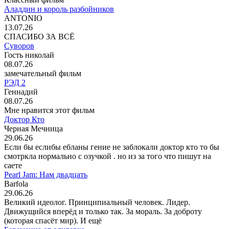
Аладдин и король разбойников
ANTONIO
13.07.26
СПАСИБО ЗА ВСЁ
Суворов
Гость николай
08.07.26
замечательный фильм
РЭД 2
Геннадий
08.07.26
Мне нравится этот фильм
Доктор Кто
Черная Мечница
29.06.26
Если бы еслибы ебланы гение не заблокали доктор кто то бы
смотркла нормально с озучкой . но из за того что пишут на
саете
Pearl Jam: Нам двадцать
Barfola
29.06.26
Великий идеолог. Принципиальный человек. Лидер.
Движущийся вперёд и только так. За мораль. За доброту
(которая спасёт мир). И ещё