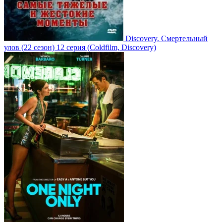
Discovery. Смертельный
улов
(22 сезон)
12 серия
(Coldfilm, Discovery)