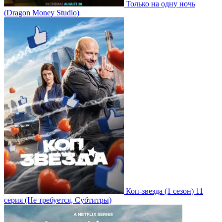
Только на одну ночь
(Dragon Money Studio)
Коп-звезда
(1 сезон)
11
серия
(Не требуется, Субтитры)