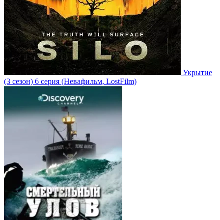
Укрытие
(3 сезон)
6 серия
(Невафильм, LostFilm)