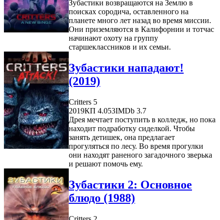
Зубастики возвращаются на Землю в
поисках сородича, оставленного на
планете много лет назад во время миссии.
Они приземляются в Калифорнии и тотчас
начинают охоту на группу
старшеклассников и их семьи.
Зубастики нападают!
(2019)
Critters 5
2019
КП 4.053
IMDb 3.7
Дрея мечтает поступить в колледж, но пока
находит подработку сиделкой. Чтобы
занять детишек, она предлагает
прогуляться по лесу. Во время прогулки
они находят раненого загадочного зверька
и решают помочь ему.
Зубастики 2: Основное
блюдо (1988)
Critters 2