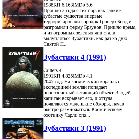
1988
КП 6.163
IMDb 5.6
Прошло 2 года с тех пор, как гадкие
зубастые существа впервые
терроризировали городок Гроверз Бенд и
разгромили ферму Браунов. Пришло время,
и из огромных зеленых яиц стали
вылупляться Зубастики, как раз ко дню
Святой П...
Зубастики 4 (1991)
Critters 4
1991
КП 4.825
IMDb 4.1
2045 год. На космический корабль с
экспедицией землян попадает
неопознанный летающий объект. Злодей
капитан вскрывает его, и оттуда
появляются маленькие обжоры, начав
быстро размножаться. Космическому
охотнику Чарли опя...
Зубастики 3 (1991)