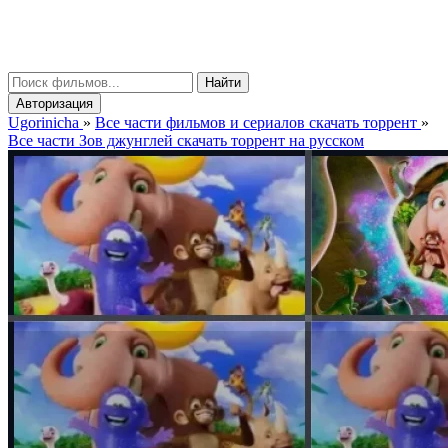
gorinicha
μ
Найти
Авторизация
Ugorinicha
»
Все части фильмов и сериалов скачать торрент
»
Все части Зов джунглей скачать торрент на русском