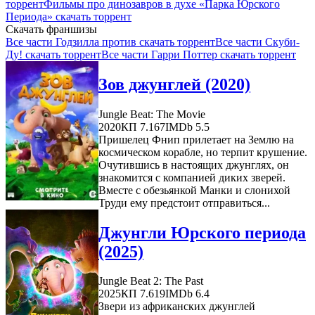
торрент
Фильмы про динозавров в духе «Парка Юрского
Периода» скачать торрент
Скачать франшизы
Все части Годзилла против скачать торрент
Все части Скуби-
Ду! скачать торрент
Все части Гарри Поттер скачать торрент
Зов джунглей (2020)
Jungle Beat: The Movie
2020
КП 7.167
IMDb 5.5
Пришелец Фнип прилетает на Землю на
космическом корабле, но терпит крушение.
Очутившись в настоящих джунглях, он
знакомится с компанией диких зверей.
Вместе с обезьянкой Манки и слонихой
Труди ему предстоит отправиться...
Джунгли Юрского периода
(2025)
Jungle Beat 2: The Past
2025
КП 7.619
IMDb 6.4
Звери из африканских джунглей