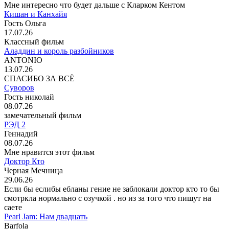
Мне интересно что будет дальше с Кларком Кентом
Кишан и Канхайя
Гость Ольга
17.07.26
Классный фильм
Аладдин и король разбойников
ANTONIO
13.07.26
СПАСИБО ЗА ВСЁ
Суворов
Гость николай
08.07.26
замечательный фильм
РЭД 2
Геннадий
08.07.26
Мне нравится этот фильм
Доктор Кто
Черная Мечница
29.06.26
Если бы еслибы ебланы гение не заблокали доктор кто то бы
смотркла нормально с озучкой . но из за того что пишут на
саете
Pearl Jam: Нам двадцать
Barfola