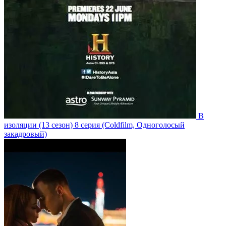
В
изоляции
(13 сезон)
8 серия
(Coldfilm, Одноголосый
закадровый)