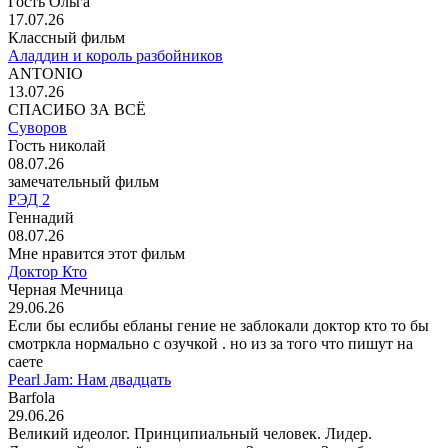
Гость Ольга
17.07.26
Классный фильм
Аладдин и король разбойников
ANTONIO
13.07.26
СПАСИБО ЗА ВСЁ
Суворов
Гость николай
08.07.26
замечательный фильм
РЭД 2
Геннадий
08.07.26
Мне нравится этот фильм
Доктор Кто
Черная Мечница
29.06.26
Если бы еслибы ебланы гение не заблокали доктор кто то бы
смотркла нормально с озучкой . но из за того что пишут на
саете
Pearl Jam: Нам двадцать
Barfola
29.06.26
Великий идеолог. Принципиальный человек. Лидер.