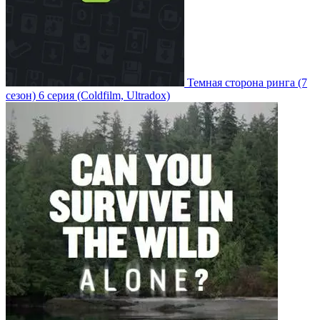
Темная сторона ринга
(7
сезон)
6 серия
(Coldfilm, Ultradox)