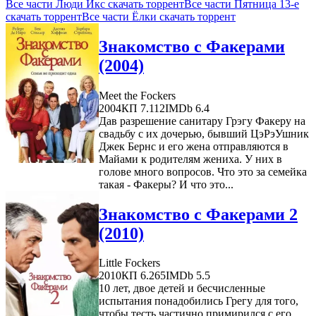
Все части Люди Икс скачать торрент
Все части Пятница 13-е
скачать торрент
Все части Ёлки скачать торрент
Знакомство с Факерами
(2004)
Meet the Fockers
2004
КП 7.112
IMDb 6.4
Дав разрешение санитару Грэгу Факеру на
свадьбу с их дочерью, бывший ЦэРэУшник
Джек Бернс и его жена отправляются в
Майами к родителям жениха. У них в
голове много вопросов. Что это за семейка
такая - Факеры? И что это...
Знакомство с Факерами 2
(2010)
Little Fockers
2010
КП 6.265
IMDb 5.5
10 лет, двое детей и бесчисленные
испытания понадобились Грегу для того,
чтобы тесть частично примирился с его