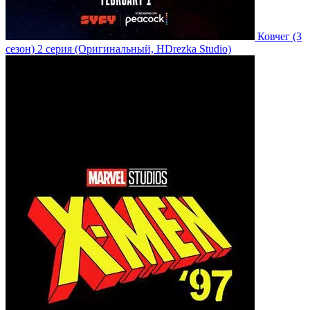
Ковчег
(3
сезон)
2 серия
(Оригинальный, HDrezka Studio)