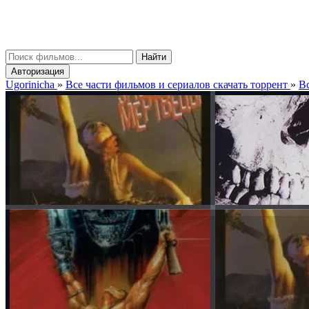
gorinicha
μ
Найти
Авторизация
Ugorinicha
»
Все части фильмов и сериалов скачать торрент
»
Вс