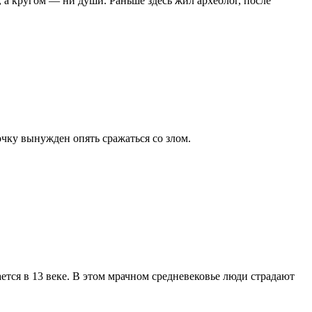
а кругом — ни души. Раньше здесь жил археолог, после
чку вынужден опять сражаться со злом.
ется в 13 веке. В этом мрачном средневековье люди страдают