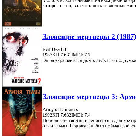
Молодые люди снимают на выходные загород
которого в подвале остались различные мист
Зловещие мертвецы 2 (1987
Evil Dead II
1987
КП 7.631
IMDb 7.7
Эш возвращается в дом в лесу. Его подружк
Зловещие мертвецы 3: Арми
Army of Darkness
1992
КП 7.632
IMDb 7.4
По воле случая Эш переносится в далекое п
от сил тьмы. Бедняга Эш был пойман добро