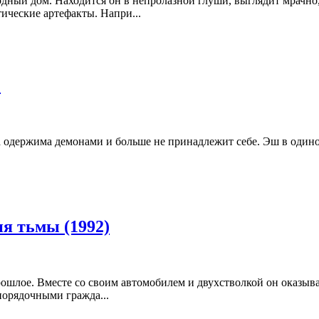
ный дом. Находится он в непролазной глуши, выглядит мрачно, 
ические артефакты. Напри...
)
а одержима демонами и больше не принадлежит себе. Эш в одино
я тьмы (1992)
рошлое. Вместе со своим автомобилем и двухстволкой он оказыва
порядочными гражда...