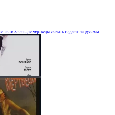
е части Зловещие мертвецы скачать торрент на русском