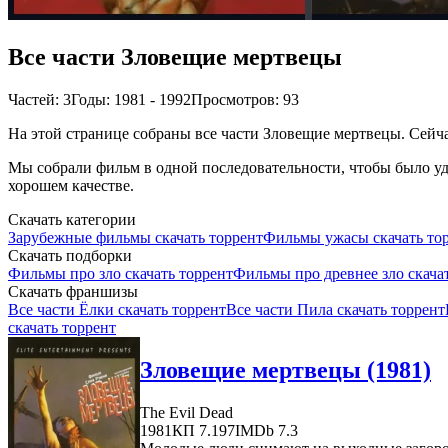
Все части Зловещие мертвецы
Частей: 3
Годы: 1981 - 1992
Просмотров: 93
На этой странице собраны все части Зловещие мертвецы. Сейчас
Мы собрали фильм в одной последовательности, чтобы было удо
хорошем качестве.
Скачать категории
Зарубежные фильмы скачать торрент
Фильмы ужасы скачать то
Скачать подборки
Фильмы про зло скачать торрент
Фильмы про древнее зло скача
Скачать франшизы
Все части Ёлки скачать торрент
Все части Пила скачать торрент
скачать торрент
Зловещие мертвецы (1981)
The Evil Dead
1981
КП 7.197
IMDb 7.3