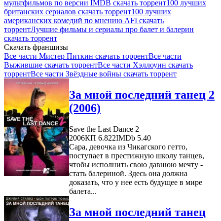
мультфильмов по версии IMDB скачать торрент
100 лучших
британских сериалов скачать торрент
100 лучших
американских комедий по мнению AFI скачать
торрент
Лучшие фильмы и сериалы про балет и балерин
скачать торрент
Скачать франшизы
Все части Мистер Питкин скачать торрент
Все части
Выжившие скачать торрент
Все части Хэллоуин скачать
торрент
Все части Звёздные войны скачать торрент
За мной последний танец 2
(2006)
Save the Last Dance 2
2006
КП 6.822
IMDb 5.40
Сара, девочка из Чикагского гетто,
поступает в престижную школу танцев,
чтобы исполнить свою давнюю мечту -
стать балериной. Здесь она должна
доказать, что у нее есть будущее в мире
балета...
За мной последний танец