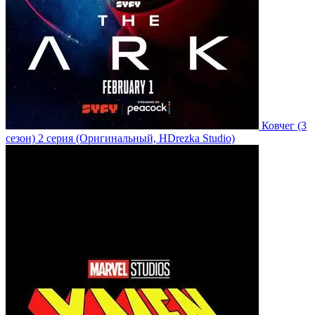
Ковчег
(3
сезон)
2 серия
(Оригинальный, HDrezka Studio)