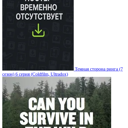
Темная сторона ринга
(7
сезон)
6 серия
(Coldfilm, Ultradox)