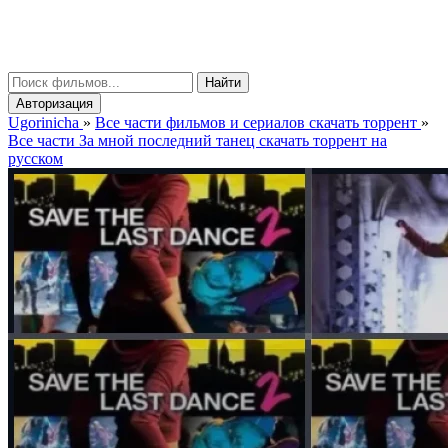
gorinicha
μ
Найти
Авторизация
Ugorinicha
»
Все части фильмов и сериалов скачать торрент
»
Все части За мной последний танец скачать торрент на
русском