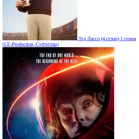
Тед Лассо
(4 сезон)
1 серия
(LE-Production, Субтитры)