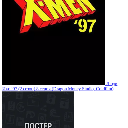
Люди
Икс ’97
(2 сезон)
8 серия
(Dragon Money Studio, Coldfilm)