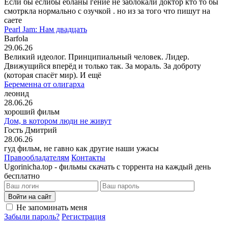
Если бы еслибы ебланы гение не заблокали доктор кто то бы
смотркла нормально с озучкой . но из за того что пишут на
саете
Pearl Jam: Нам двадцать
Barfola
29.06.26
Великий идеолог. Принципиальный человек. Лидер.
Движущийся вперёд и только так. За мораль. За доброту
(которая спасёт мир). И ещё
Беременна от олигарха
леонид
28.06.26
хороший фильм
Дом, в котором люди не живут
Гость Дмитрий
28.06.26
гуд фильм, не гавно как другие наши ужасы
Правообладателям
Контакты
Ugorinicha.top - фильмы скачать с торрента на каждый день
бесплатно
Войти на сайт
Не запоминать меня
Забыли пароль?
Регистрация