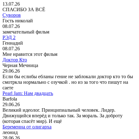
13.07.26
СПАСИБО ЗА ВСЁ
Суворов
Гость николай
08.07.26
замечательный фильм
РЭД 2
Геннадий
08.07.26
Мне нравится этот фильм
Доктор Кто
Черная Мечница
29.06.26
Если бы еслибы ебланы гение не заблокали доктор кто то бы
смотркла нормально с озучкой . но из за того что пишут на
саете
Pearl Jam: Нам двадцать
Barfola
29.06.26
Великий идеолог. Принципиальный человек. Лидер.
Движущийся вперёд и только так. За мораль. За доброту
(которая спасёт мир). И ещё
Беременна от олигарха
леонид
28.06.26