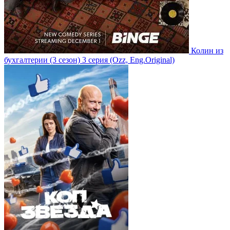
Колин из
бухгалтерии
(3 сезон)
3 серия
(Ozz, Eng.Original)