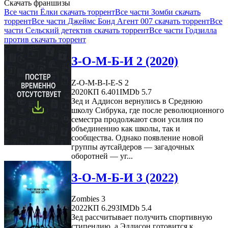
Скачать франшизы
Все части Ёлки скачать торрент
Все части Зомби скачать
торрент
Все части Джеймс Бонд Агент 007 скачать торрент
Все
части Сельский детектив скачать торрент
Все части Годзилла
против скачать торрент
З-О-М-Б-И 2 (2020)
Z-O-M-B-I-E-S 2
2020
КП 6.401
IMDb 5.7
Зед и Аддисон вернулись в Среднюю
школу Сибрука, где после революционного
семестра продолжают свои усилия по
объединению как школы, так и
сообщества. Однако появление новой
группы аутсайдеров — загадочных
оборотней — уг...
З-О-М-Б-И 3 (2022)
Zombies 3
2022
КП 6.293
IMDb 5.4
Зед рассчитывает получить спортивную
стипендию, а Эддисон готовится к