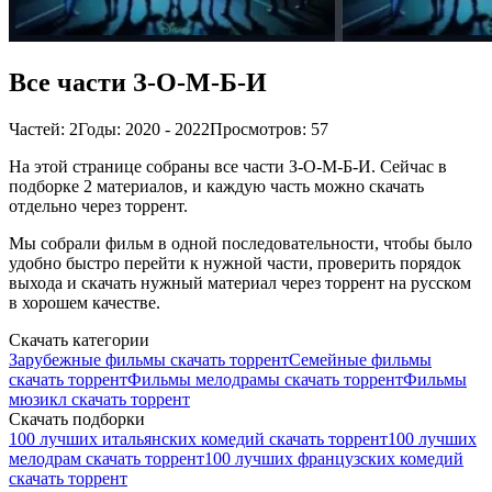
Все части З-О-М-Б-И
Частей: 2
Годы: 2020 - 2022
Просмотров: 57
На этой странице собраны все части З-О-М-Б-И. Сейчас в
подборке 2 материалов, и каждую часть можно скачать
отдельно через торрент.
Мы собрали фильм в одной последовательности, чтобы было
удобно быстро перейти к нужной части, проверить порядок
выхода и скачать нужный материал через торрент на русском
в хорошем качестве.
Скачать категории
Зарубежные фильмы скачать торрент
Семейные фильмы
скачать торрент
Фильмы мелодрамы скачать торрент
Фильмы
мюзикл скачать торрент
Скачать подборки
100 лучших итальянских комедий скачать торрент
100 лучших
мелодрам скачать торрент
100 лучших французских комедий
скачать торрент