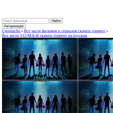
gorinicha
μ
Найти
Авторизация
Ugorinicha
»
Все части фильмов и сериалов скачать торрент
»
Все части З-О-М-Б-И скачать торрент на русском