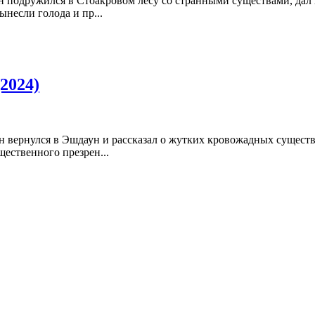
подружился в Стоакровом лесу со странными существами, дал и
ынесли голода и пр...
2024)
н вернулся в Эшдаун и рассказал о жутких кровожадных сущест
щественного презрен...