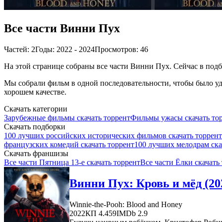
Все части Винни Пух
Частей: 2
Годы: 2022 - 2024
Просмотров: 46
На этой странице собраны все части Винни Пух. Сейчас в подбо
Мы собрали фильм в одной последовательности, чтобы было удо
хорошем качестве.
Скачать категории
Зарубежные фильмы скачать торрент
Фильмы ужасы скачать то
Скачать подборки
100 лучших российских исторических фильмов скачать торрент
французских комедий скачать торрент
100 лучших мелодрам ска
Скачать франшизы
Все части Пятница 13-е скачать торрент
Все части Ёлки скачать
Винни Пух: Кровь и мёд (20
Winnie-the-Pooh: Blood and Honey
2022
КП 4.459
IMDb 2.9