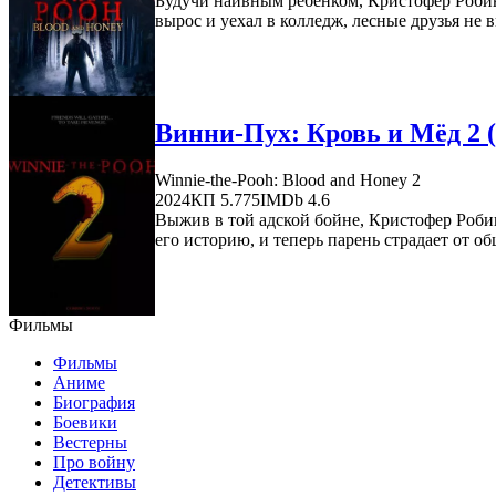
Будучи наивным ребёнком, Кристофер Робин 
вырос и уехал в колледж, лесные друзья не в
Винни-Пух: Кровь и Мёд 2 (
Winnie-the-Pooh: Blood and Honey 2
2024
КП 5.775
IMDb 4.6
Выжив в той адской бойне, Кристофер Роби
его историю, и теперь парень страдает от об
Фильмы
Фильмы
Аниме
Биография
Боевики
Вестерны
Про войну
Детективы