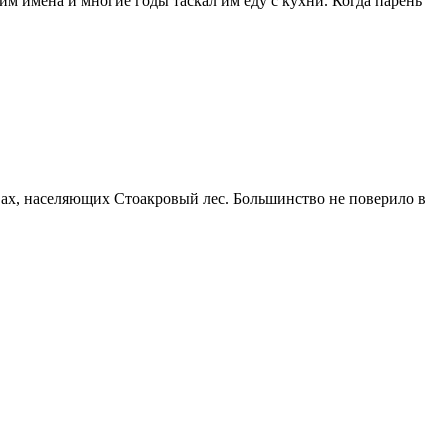
м имена и многие годы таскал им еду с кухни. Когда парень
вах, населяющих Стоакровый лес. Большинство не поверило в