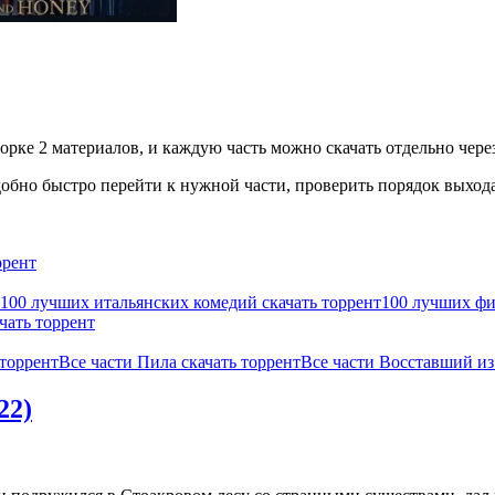
рке 2 материалов, и каждую часть можно скачать отдельно через
бно быстро перейти к нужной части, проверить порядок выхода 
ррент
100 лучших итальянских комедий скачать торрент
100 лучших фил
чать торрент
 торрент
Все части Пила скачать торрент
Все части Восставший из 
22)