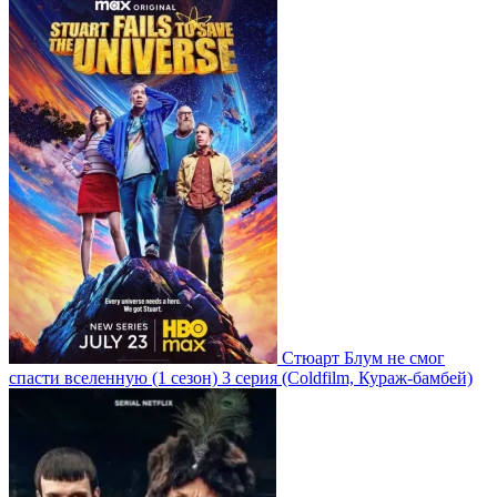
Стюарт Блум не смог
спасти вселенную
(1 сезон)
3 серия
(Coldfilm, Кураж-бамбей)