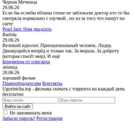
Черная Мечница
29.06.26
Если бы еслибы ебланы гение не заблокали доктор кто то бы
смотркла нормально с озучкой . но из за того что пишут на
саете
Pearl Jam: Нам двадцать
Barfola
29.06.26
Великий идеолог. Принципиальный человек. Лидер.
Движущийся вперёд и только так. За мораль. За доброту
(которая спасёт мир). И ещё
Беременна от олигарха
леонид
28.06.26
хороший фильм
Правообладателям
Контакты
Ugorinicha.top - фильмы скачать с торрента на каждый день
бесплатно
Войти на сайт
Не запоминать меня
Забыли пароль?
Регистрация