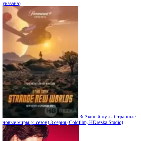
указана)
Звёздный путь: Странные
новые миры
(4 сезон)
3 серия
(Coldfilm, HDrezka Studio)