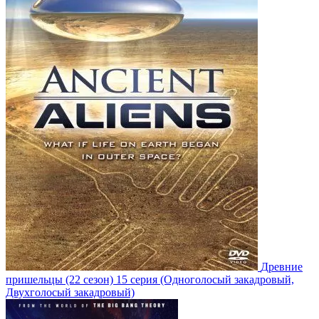
Древние
пришельцы
(22 сезон)
15 серия
(Одноголосый закадровый,
Двухголосый закадровый)