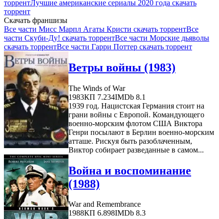
торрент
Лучшие американские сериалы 2020 года скачать
торрент
Скачать франшизы
Все части Мисс Марпл Агаты Кристи скачать торрент
Все
части Скуби-Ду! скачать торрент
Все части Морские дьяволы
скачать торрент
Все части Гарри Поттер скачать торрент
Ветры войны (1983)
The Winds of War
1983
КП 7.234
IMDb 8.1
1939 год. Нацистская Германия стоит на
грани войны с Европой. Командующего
военно-морским флотом США Виктора
Генри посылают в Берлин военно-морским
атташе. Рискуя быть разоблаченным,
Виктор собирает разведанные в самом...
Война и воспоминание
(1988)
War and Remembrance
1988
КП 6.898
IMDb 8.3