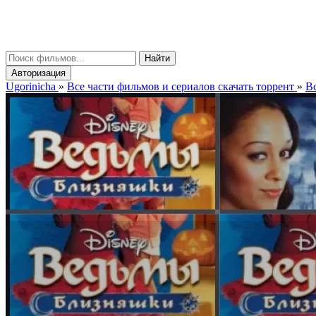
gorinicha
μ
Найти
Авторизация
Ugorinicha
»
Все части фильмов и сериалов скачать торрент
»
Вс