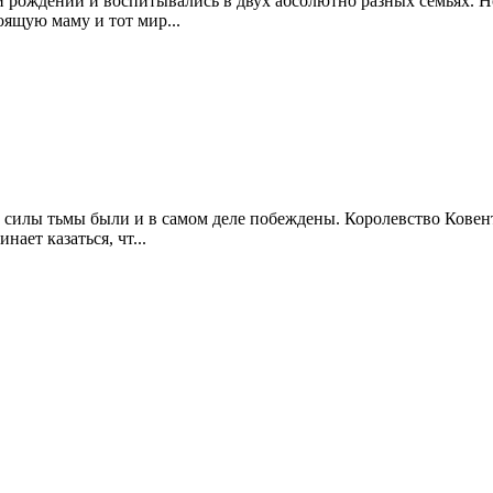
рождении и воспитывались в двух абсолютно разных семьях. Но 
ящую маму и тот мир...
силы тьмы были и в самом деле побеждены. Королевство Ковент
нает казаться, чт...