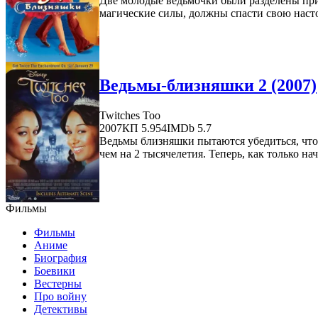
Две молодые ведьмочки были разделены при 
магические силы, должны спасти свою насто
Ведьмы-близняшки 2 (2007)
Twitches Too
2007
КП 5.954
IMDb 5.7
Ведьмы близняшки пытаются убедиться, что 
чем на 2 тысячелетия. Теперь, как только начи
Фильмы
Фильмы
Аниме
Биография
Боевики
Вестерны
Про войну
Детективы