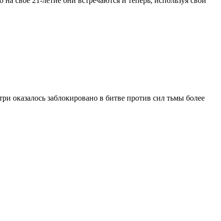
на своё 21-летие они встречаются и теперь, используя свои
ри оказалось заблокировано в битве против сил тьмы более