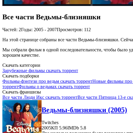
Все части Ведьмы-близняшки
Частей: 2
Годы: 2005 - 2007
Просмотров: 112
На этой странице собраны все части Ведьмы-близняшки. Сейчас
Мы собрали фильм в одной последовательности, чтобы было удо
хорошем качестве.
Скачать категории
Зарубежные фильмы скачать торрент
Скачать подборки
Фильмы-фэнтези про ведьм скачать торрент
Новые фильмы про 
торрент
Фильмы о ведьмах скачать торрент
Скачать франшизы
Все части Люди Икс скачать торрент
Все части Пятница 13-е ск
Ведьмы-близняшки (2005)
Twitches
2005
КП 5.96
IMDb 5.8