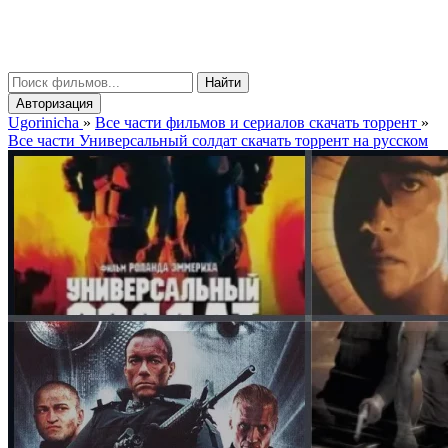
gorinicha
μ
Найти
Авторизация
Ugorinicha
»
Все части фильмов и сериалов скачать торрент
»
Все части Универсальный солдат скачать торрент на русском