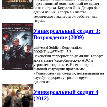
неустрашимый воин, который не ведает
боли и страха. Когда-то Люк Деваро был
одним из них. Теперь в качестве
технического эксперта он работает над
созда...
Универсальный солдат 3:
Возрождение (2009)
Universal Soldier: Regeneration
2009
КП 4.467
IMDb 5.3
Чеченский террорист по фамилии Топофф
захватывает Чернобыльскую АЭС и
угрожает взорвать ее. На его стороне -
бывший сотрудник программы
«Универсальный солдат», поставивший на
службу террористу грозное оружие -
одного из...
Универсальный солдат 4
(2012)