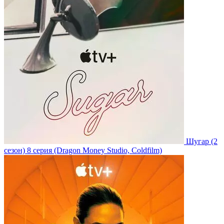
Шугар
(2
сезон)
8 серия
(Dragon Money Studio, Coldfilm)