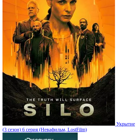
Укрытие
(3 сезон)
6 серия
(Невафильм, LostFilm)