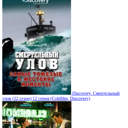
Discovery. Смертельный
улов
(22 сезон)
12 серия
(Coldfilm, Discovery)