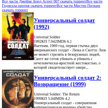
Все части Джеймс Бонд Агент 007 скачать торрент
Все части
Годзилла против скачать торрент
Все части Мистер Питкин
скачать торрент
Универсальный солдат
(1992)
Universal Soldier
1992
КП 7.042
IMDb 6.1
Вьетнам, 1969 год, первая стычка двух
американских солдат - Люка и Скотта: Люк
не может стрелять в безоружных людей,
Скотт же готов убивать и убивать с
нечеловечески-яростной жестокостью, о
которой свидетельствует ожере...
Универсальный солдат 2:
Возвращение (1999)
Universal Soldier: The Return
1999
КП 5.04
IMDb 4.2
Универсальный солдат - совершенная
кибернетическая машина убийства,