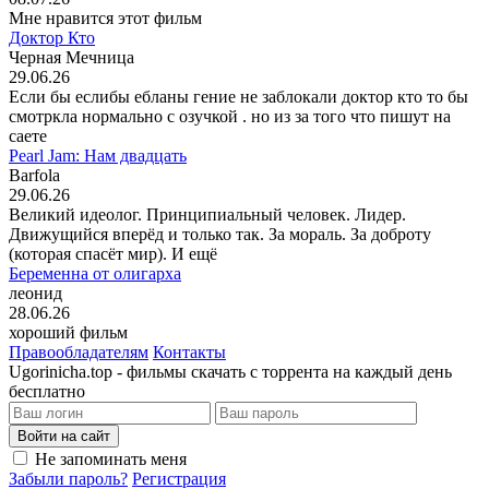
Мне нравится этот фильм
Доктор Кто
Черная Мечница
29.06.26
Если бы еслибы ебланы гение не заблокали доктор кто то бы
смотркла нормально с озучкой . но из за того что пишут на
саете
Pearl Jam: Нам двадцать
Barfola
29.06.26
Великий идеолог. Принципиальный человек. Лидер.
Движущийся вперёд и только так. За мораль. За доброту
(которая спасёт мир). И ещё
Беременна от олигарха
леонид
28.06.26
хороший фильм
Правообладателям
Контакты
Ugorinicha.top - фильмы скачать с торрента на каждый день
бесплатно
Войти на сайт
Не запоминать меня
Забыли пароль?
Регистрация