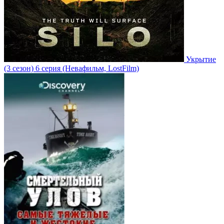
Укрытие
(3 сезон)
6 серия
(Невафильм, LostFilm)