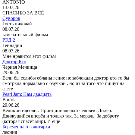
ANTONIO
13.07.26
СПАСИБО ЗА ВСЁ
Суворов
Гость николай
08.07.26
замечательный фильм
РЭД 2
Геннадий
08.07.26
Мне нравится этот фильм
Доктор Кто
Черная Мечница
29.06.26
Если бы еслибы ебланы гение не заблокали доктор кто то бы
смотркла нормально с озучкой . но из за того что пишут на
саете
Pearl Jam: Нам двадцать
Barfola
29.06.26
Великий идеолог. Принципиальный человек. Лидер.
Движущийся вперёд и только так. За мораль. За доброту
(которая спасёт мир). И ещё
Беременна от олигарха
леонид