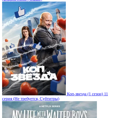
Коп-звезда
(1 сезон)
11
серия
(Не требуется, Субтитры)