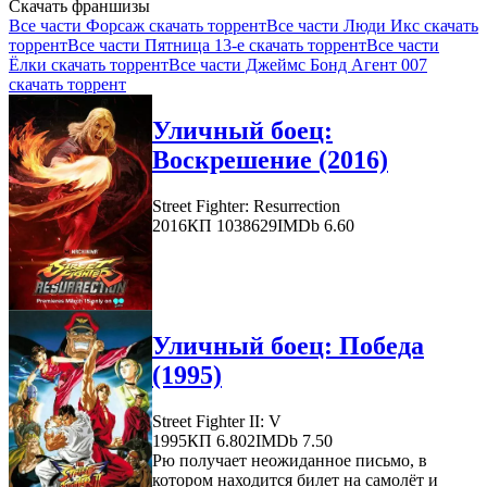
Скачать франшизы
Все части Форсаж скачать торрент
Все части Люди Икс скачать
торрент
Все части Пятница 13-е скачать торрент
Все части
Ёлки скачать торрент
Все части Джеймс Бонд Агент 007
скачать торрент
Уличный боец:
Воскрешение (2016)
Street Fighter: Resurrection
2016
КП 1038629
IMDb 6.60
Уличный боец: Победа
(1995)
Street Fighter II: V
1995
КП 6.802
IMDb 7.50
Рю получает неожиданное письмо, в
котором находится билет на самолёт и