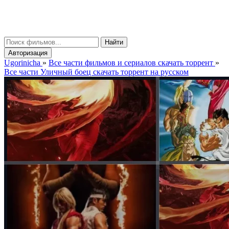
gorinicha
μ
Найти
Авторизация
Ugorinicha
»
Все части фильмов и сериалов скачать торрент
»
Все части Уличный боец скачать торрент на русском