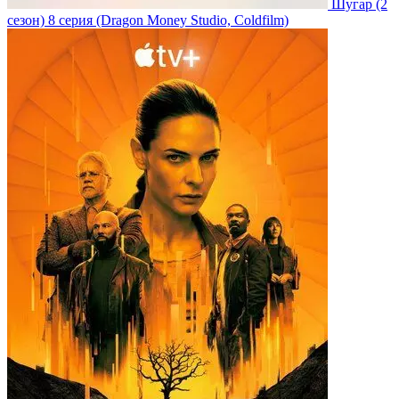
Шугар
(2
сезон)
8 серия
(Dragon Money Studio, Coldfilm)