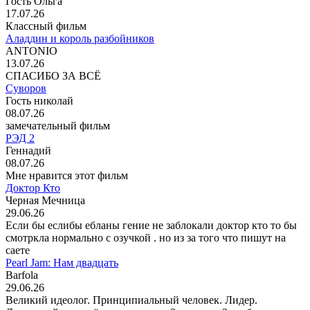
Гость Ольга
17.07.26
Классный фильм
Аладдин и король разбойников
ANTONIO
13.07.26
СПАСИБО ЗА ВСЁ
Суворов
Гость николай
08.07.26
замечательный фильм
РЭД 2
Геннадий
08.07.26
Мне нравится этот фильм
Доктор Кто
Черная Мечница
29.06.26
Если бы еслибы ебланы гение не заблокали доктор кто то бы
смотркла нормально с озучкой . но из за того что пишут на
саете
Pearl Jam: Нам двадцать
Barfola
29.06.26
Великий идеолог. Принципиальный человек. Лидер.