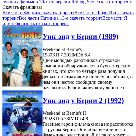
лучших фильмов 70-х по версии Rolling Stone скачать торрент
Скачать франшизы
Все части Форсаж скачать торрент
Все части Люди Икс скачать
торрент
Все части Пятница 13-е скачать торрент
Все части Я
иду тебя искать скачать торрент
Уик-энд у Берни (1989)
Weekend at Bernie's
1989
КП 7.301
IMDb 6.4
Двое молодых работников страховой
компании обнаруживают в бухгалтерских
книгах, что кто-то четыре раза получил
деньги по страховому полису покойника, о
чем они честно сообщили своему
начальнику Берни, живущему явно не п...
Уик-энд у Берни 2 (1992)
Weekend at Bernie's II
1992
КП 6.78
IMDb 4.8
Главные герои фильма снова не расстаются
с трупом Берни. Они обнаружили в его
бумажнике электронный ключ от камеры