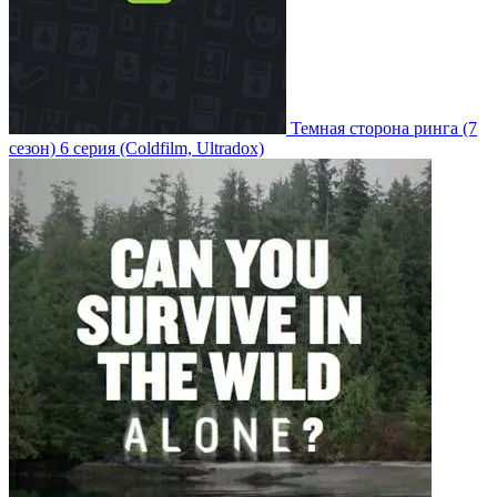
Темная сторона ринга
(7
сезон)
6 серия
(Coldfilm, Ultradox)