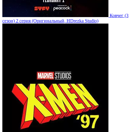
Ковчег
(3
сезон)
2 серия
(Оригинальный, HDrezka Studio)