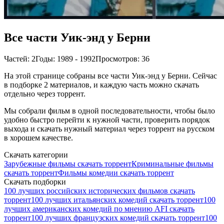
Все части Уик-энд у Берни
Частей: 2
Годы: 1989 - 1992
Просмотров: 36
На этой странице собраны все части Уик-энд у Берни. Сейчас
в подборке 2 материалов, и каждую часть можно скачать
отдельно через торрент.
Мы собрали фильм в одной последовательности, чтобы было
удобно быстро перейти к нужной части, проверить порядок
выхода и скачать нужный материал через торрент на русском
в хорошем качестве.
Скачать категории
Зарубежные фильмы скачать торрент
Криминальные фильмы
скачать торрент
Фильмы комедии скачать торрент
Скачать подборки
100 лучших российских исторических фильмов скачать
торрент
100 лучших итальянских комедий скачать торрент
100
лучших американских комедий по мнению AFI скачать
торрент
100 лучших французских комедий скачать торрент
100