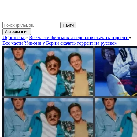
gorinicha
μ
Найти
Авторизация
Ugorinicha
»
Все части фильмов и сериалов скачать торрент
»
Все части Уик-энд у Берни скачать торрент на русском