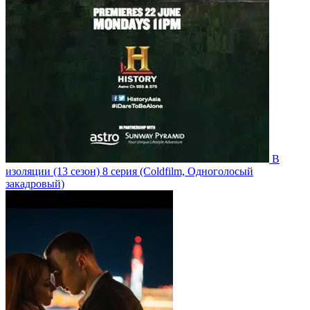
В
изоляции
(13 сезон)
8 серия
(Coldfilm, Одноголосый
закадровый)