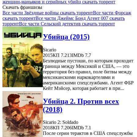
женщин-маньяков и серийных убийц скачать торрент
Скачать франшизы
Все части Звёздные войны скачать торрент
Все части Форсаж
скачать торрент
Все части Джеймс Бонд Агент 007 скачать
торрент
Все части Сельский детектив скачать торрент
Убийца (2015)
Sicario
2015
КП 7.213
IMDb 7.7
Безлюдные пустоши, по которым проходит
граница между Мексикой и США, — это
территория без правил, поле битвы между
мексиканскими наркокартелями и
американскими спецслужбами. Агент ФБР
Кейт Мэйсер, которая работает в при...
Убийца 2. Против всех
(2018)
Sicario 2: Soldado
2018
КП 7.206
IMDb 7.1
После серии терактов в США спецслужбы