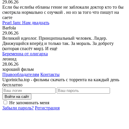
29.06.26
Если бы еслибы ебланы гение не заблокали доктор кто то бы
смотркла нормально с озучкой . но из за того что пишут на
саете
Pearl Jam: Нам двадцать
Barfola
29.06.26
Великий идеолог. Принципиальный человек. Лидер.
Движущийся вперёд и только так. За мораль. За доброту
(которая спасёт мир). И ещё
Беременна от олигарха
леонид
28.06.26
хороший фильм
Правообладателям
Контакты
Ugorinicha.top - фильмы скачать с торрента на каждый день
бесплатно
Войти на сайт
Не запоминать меня
Забыли пароль?
Регистрация