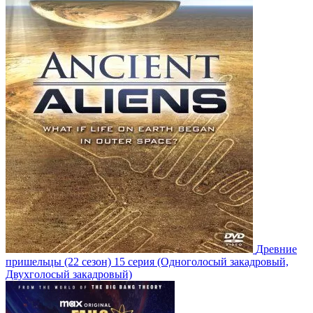
Древние
пришельцы
(22 сезон)
15 серия
(Одноголосый закадровый,
Двухголосый закадровый)