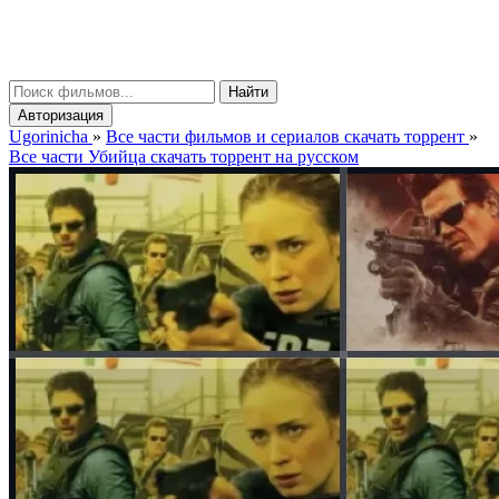
gorinicha
μ
Найти
Авторизация
Ugorinicha
»
Все части фильмов и сериалов скачать торрент
»
Все части Убийца скачать торрент на русском