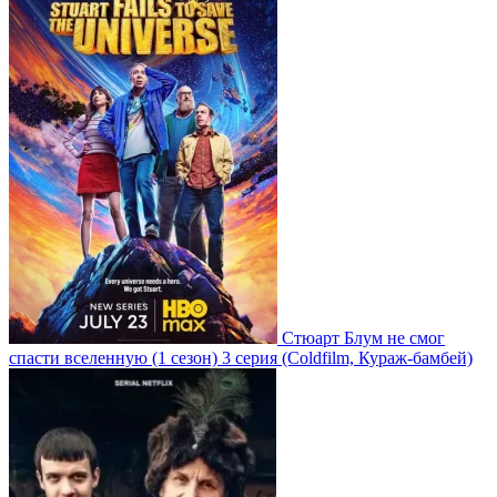
Стюарт Блум не смог
спасти вселенную
(1 сезон)
3 серия
(Coldfilm, Кураж-бамбей)