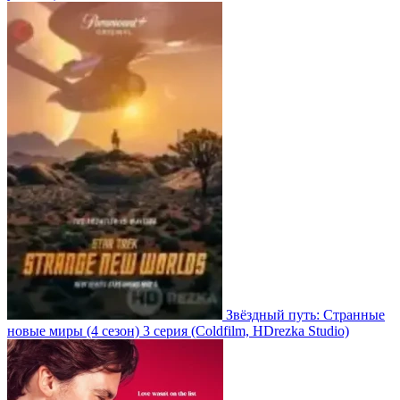
Звёздный путь: Странные
новые миры
(4 сезон)
3 серия
(Coldfilm, HDrezka Studio)