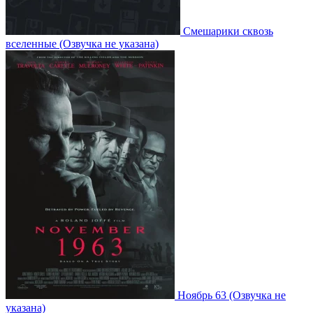
Смешарики сквозь
вселенные
(Озвучка не указана)
Ноябрь 63
(Озвучка не
указана)