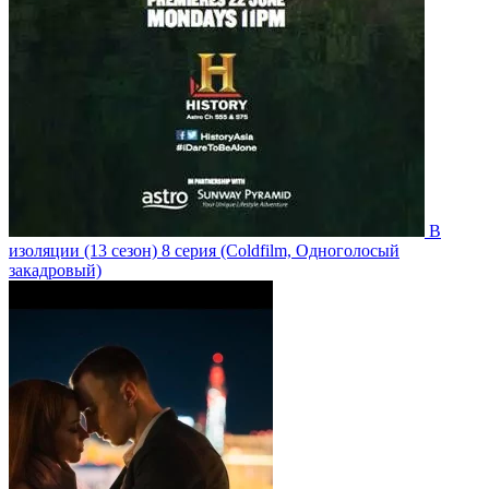
В
изоляции
(13 сезон)
8 серия
(Coldfilm, Одноголосый
закадровый)