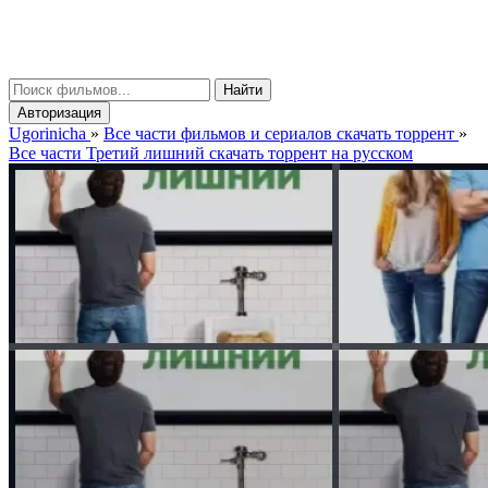
gorinicha
μ
Найти
Авторизация
Ugorinicha
»
Все части фильмов и сериалов скачать торрент
»
Все части Третий лишний скачать торрент на русском