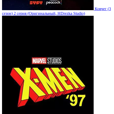
Ковчег
(3
сезон)
2 серия
(Оригинальный, HDrezka Studio)