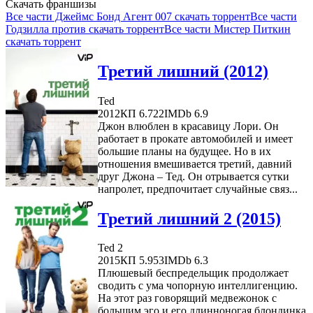
Скачать франшизы
Все части Джеймс Бонд Агент 007 скачать торрент
Все части
Годзилла против скачать торрент
Все части Мистер Питкин
скачать торрент
Третий лишний (2012)
Ted
2012
КП 6.722
IMDb 6.9
Джон влюблен в красавицу Лори. Он
работает в прокате автомобилей и имеет
большие планы на будущее. Но в их
отношения вмешивается третий, давний
друг Джона – Тед. Он отрывается сутки
напролет, предпочитает случайные связ...
Третий лишний 2 (2015)
Ted 2
2015
КП 5.953
IMDb 6.3
Плюшевый беспредельщик продолжает
сводить с ума чопорную интеллигенцию.
На этот раз говорящий медвежонок с
большим эго и его длинноногая блондинка