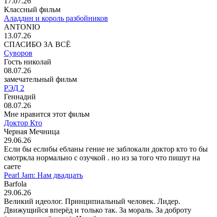
17.07.26
Классный фильм
Аладдин и король разбойников
ANTONIO
13.07.26
СПАСИБО ЗА ВСЁ
Суворов
Гость николай
08.07.26
замечательный фильм
РЭД 2
Геннадий
08.07.26
Мне нравится этот фильм
Доктор Кто
Черная Мечница
29.06.26
Если бы еслибы ебланы гение не заблокали доктор кто то бы
смотркла нормально с озучкой . но из за того что пишут на
саете
Pearl Jam: Нам двадцать
Barfola
29.06.26
Великий идеолог. Принципиальный человек. Лидер.
Движущийся вперёд и только так. За мораль. За доброту