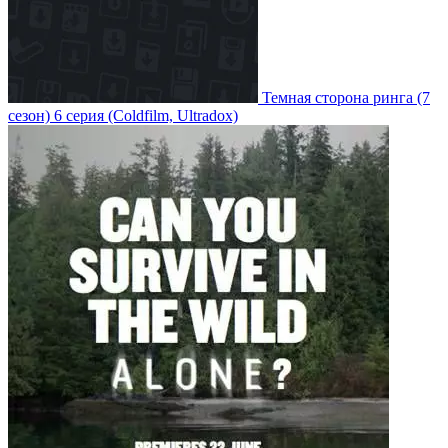
Темная сторона ринга
(7
сезон)
6 серия
(Coldfilm, Ultradox)