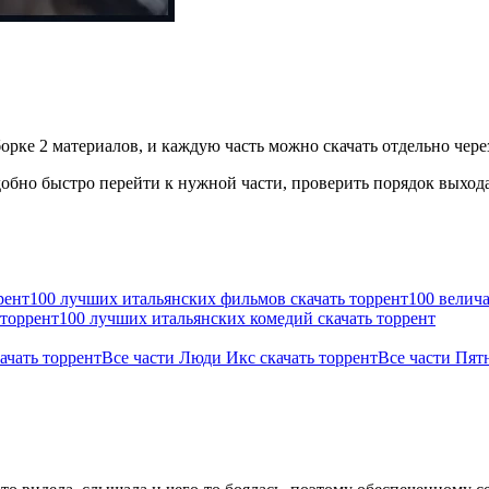
борке 2 материалов, и каждую часть можно скачать отдельно чере
бно быстро перейти к нужной части, проверить порядок выхода 
рент
100 лучших итальянских фильмов скачать торрент
100 велич
 торрент
100 лучших итальянских комедий скачать торрент
ачать торрент
Все части Люди Икс скачать торрент
Все части Пятн