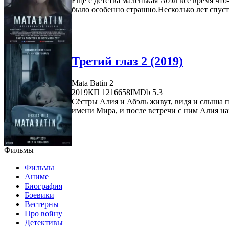
Ещё с детства маленькая Абэл всё время что
было особенно страшно.Несколько лет спустя
Третий глаз 2 (2019)
Mata Batin 2
2019
КП 1216658
IMDb 5.3
Сёстры Алия и Абэль живут, видя и слыша 
имени Мира, и после встречи с ним Алия нах
Фильмы
Фильмы
Аниме
Биография
Боевики
Вестерны
Про войну
Детективы