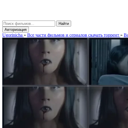
gorinicha
μ
Найти
Авторизация
Ugorinicha
»
Все части фильмов и сериалов скачать торрент
»
Вс