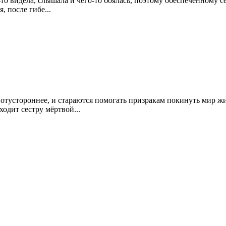
-то видела, слышала и чего-то боялась, поэтому обеспеченному с
, после гибе...
потустороннее, и стараются помогать призракам покинуть мир 
одит сестру мёртвой...