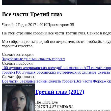
Все части Третий глаз
Частей: 2
Годы: 2017 - 2019
Просмотров: 35
На этой странице собраны все части Третий глаз. Сейчас в под
Мы собрали фильм в одной последовательности, чтобы было удо
хорошем качестве.
Скачать категории
Зарубежные фильмы скачать торрент
Скачать подборки
100 лучших американских комедий по мнению AFI скачать тор
торрент
100 лучших российских исторических фильмов скачать
Скачать франшизы
Все части Звёздные войны скачать торрент
Все части Форсаж ск
Третий глаз (2017)
The Third Eye
2017
КП 4.871
IMDb 5.1