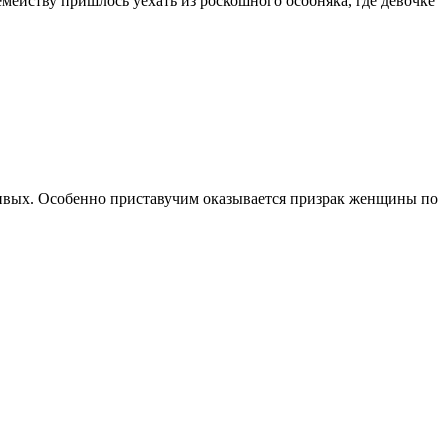
емейству пришлось уехать из роскошного особняка, где девочке
живых. Особенно приставучим оказывается призрак женщины по