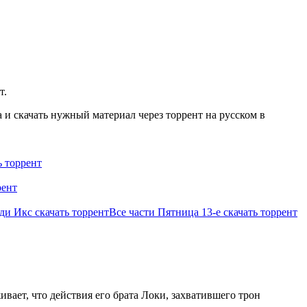
т.
и скачать нужный материал через торрент на русском в
 торрент
рент
ди Икс скачать торрент
Все части Пятница 13-е скачать торрент
вает, что действия его брата Локи, захватившего трон