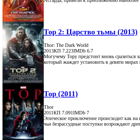
Асгарда, привели к приближению наиболее с
Тор 2: Царство тьмы (2013)
Thor: The Dark World
2013
КП 7.223
IMDb 6.7
Могучему Тору предстоит вновь сразиться з
который жаждет установить в девяти мирах в
Тор (2011)
Thor
2011
КП 7.091
IMDb 7
Эпическое приключение происходит как на н
чьи безрассудные поступки возрождают дре