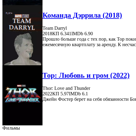
Команда Дэррила (2018)
Team Darryl
2018
КП 6.341
IMDb 6.90
Прошло больше года с тех пор, как Тор пок
ежемесячную квартплату за аренду. К несчас
Тор: Любовь и гром (2022)
Thor: Love and Thunder
2022
КП 5.97
IMDb 6.1
Джейн Фостер берет на себя обязанности Бо
Фильмы