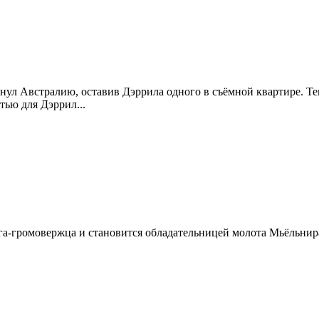
инул Австралию, оставив Дэррила одного в съёмной квартире. Те
тью для Дэррил...
га-громовержца и становится обладательницей молота Мьёльнир