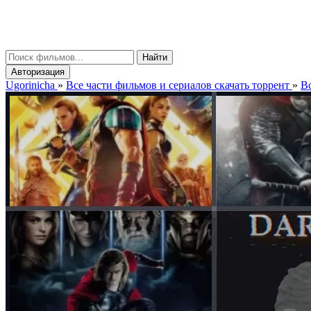
gorinicha
μ
Найти
Авторизация
Ugorinicha
»
Все части фильмов и сериалов скачать торрент
»
Вс