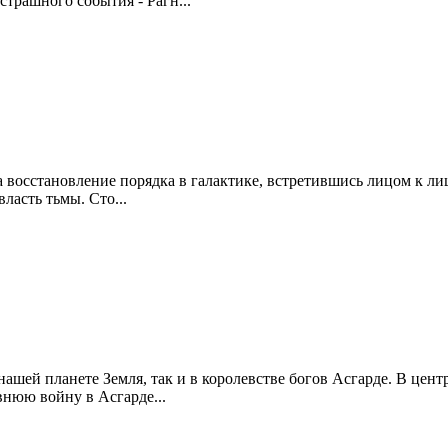
трашного события - Рагн...
а восстановление порядка в галактике, встретившись лицом к л
ласть тьмы. Сто...
ашей планете Земля, так и в королевстве богов Асгарде. В цен
внюю войну в Асгарде...