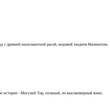
ицу с древней инопланетной расой, ведомой злодеем Малекитом,
тре истории - Могучий Тор, сильный, но высокомерный воин,