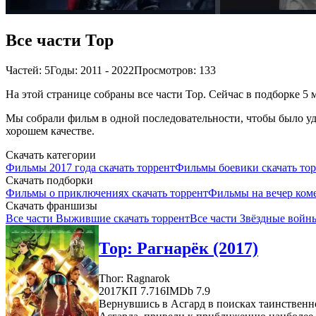
Все части Тор
Частей: 5
Годы: 2011 - 2022
Просмотров: 133
На этой странице собраны все части Тор. Сейчас в подборке 5 
Мы собрали фильм в одной последовательности, чтобы было удо
хорошем качестве.
Скачать категории
Фильмы 2017 года скачать торрент
Фильмы боевики скачать то
Скачать подборки
Фильмы о приключениях скачать торрент
Фильмы на вечер коме
Скачать франшизы
Все части Выжившие скачать торрент
Все части Звёздные войны
Тор: Рагнарёк (2017)
Thor: Ragnarok
2017
КП 7.716
IMDb 7.9
Вернувшись в Асгард в поисках таинственно