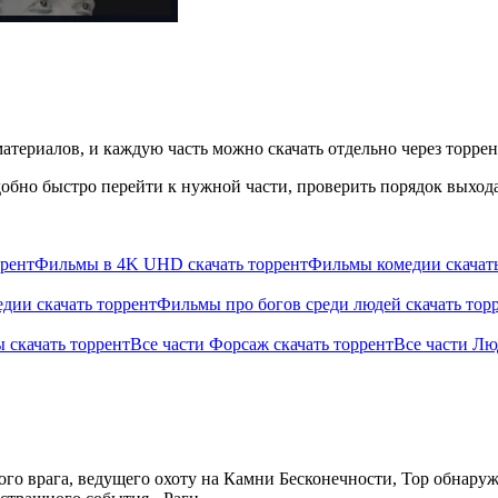
материалов, и каждую часть можно скачать отдельно через торрен
бно быстро перейти к нужной части, проверить порядок выхода 
ррент
Фильмы в 4K UHD скачать торрент
Фильмы комедии скачать
дии скачать торрент
Фильмы про богов среди людей скачать тор
 скачать торрент
Все части Форсаж скачать торрент
Все части Лю
го врага, ведущего охоту на Камни Бесконечности, Тор обнаружи