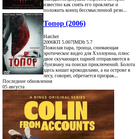
известно как снять его проклятье и
положить конец бессмысленной резн...
Топор (2006)
Hatchet
2006
КП 5.007
IMDb 5.7
Пожилая пара, троица, снимающая
эротическое видео для Хэллоуина, плюс
двое скучающих парней отправляются в
Луизиану на поиски приключений. Болота
здесь кишат крокодилами, а на острове в
лесу, говорят, обретается призрак...
Последние обновления
05 августа