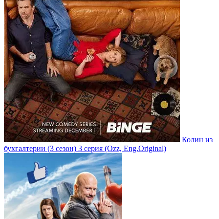
Колин из
бухгалтерии
(3 сезон)
3 серия
(Ozz, Eng.Original)