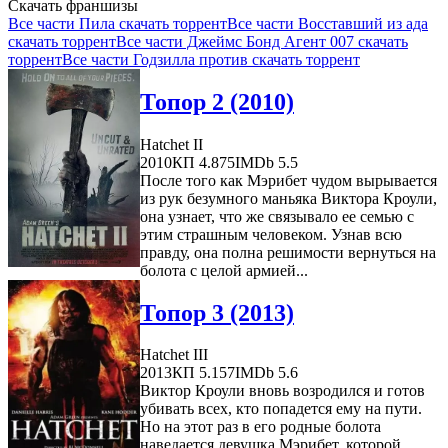
Скачать франшизы
Все части Пила скачать торрент
Все части Восставший из ада
скачать торрент
Все части Джеймс Бонд Агент 007 скачать
торрент
Все части Годзилла против скачать торрент
Топор 2 (2010)
Hatchet II
2010
КП 4.875
IMDb 5.5
После того как Мэрибет чудом вырывается
из рук безумного маньяка Виктора Кроули,
она узнает, что же связывало ее семью с
этим страшным человеком. Узнав всю
правду, она полна решимости вернуться на
болота с целой армией...
Топор 3 (2013)
Hatchet III
2013
КП 5.157
IMDb 5.6
Виктор Кроули вновь возродился и готов
убивать всех, кто попадется ему на пути.
Но на этот раз в его родные болота
наведается девушка Мэрибет, которой