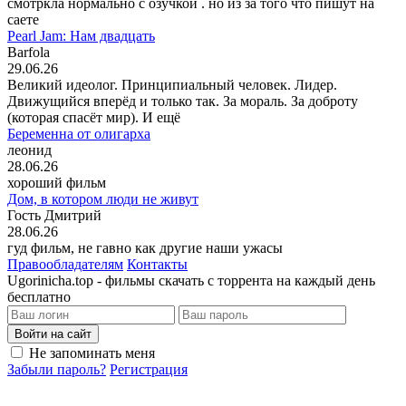
смотркла нормально с озучкой . но из за того что пишут на
саете
Pearl Jam: Нам двадцать
Barfola
29.06.26
Великий идеолог. Принципиальный человек. Лидер.
Движущийся вперёд и только так. За мораль. За доброту
(которая спасёт мир). И ещё
Беременна от олигарха
леонид
28.06.26
хороший фильм
Дом, в котором люди не живут
Гость Дмитрий
28.06.26
гуд фильм, не гавно как другие наши ужасы
Правообладателям
Контакты
Ugorinicha.top - фильмы скачать с торрента на каждый день
бесплатно
Войти на сайт
Не запоминать меня
Забыли пароль?
Регистрация