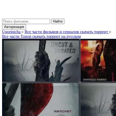
gorinicha
μ
Найти
Авторизация
Ugorinicha
»
Все части фильмов и сериалов скачать торрент
»
Все части Топор скачать торрент на русском