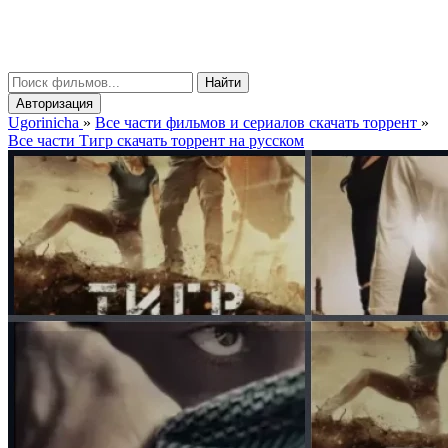
gorinicha
μ
Найти
Авторизация
Ugorinicha
»
Все части фильмов и сериалов скачать торрент
»
Все части Тигр скачать торрент на русском