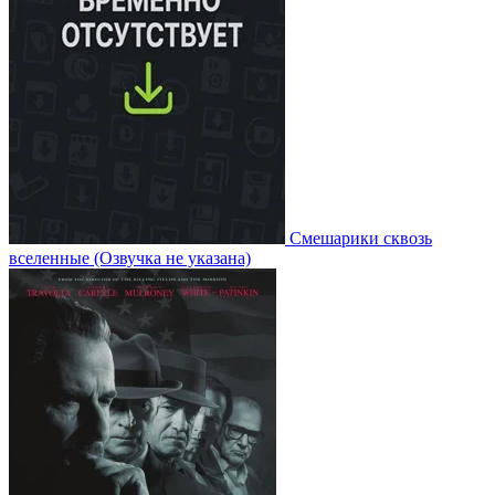
Смешарики сквозь
вселенные
(Озвучка не указана)