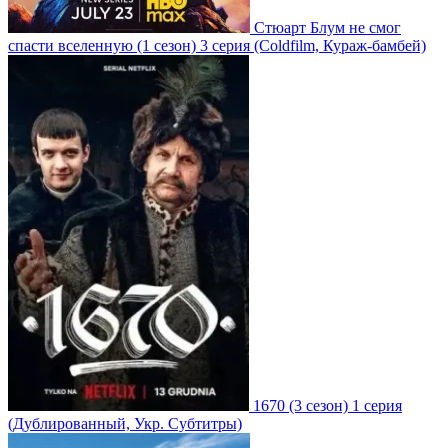
Стюарт Блум не смог
спасти вселенную
(1 сезон)
3 серия
(Coldfilm, Кураж-бамбей)
1670
(3 сезон)
1 серия
(Дублированный, Укр. Субтитры)