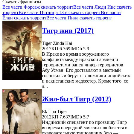
Скачать франшизы
Все части Форсаж скачать торрент
Все части Люди Икс скачать
торрент
Все части Пятница 13-е скачать торрент
Все части
Ёлки скачать торрент
Все части Пила скачать торрент
Тигр жив (2017)
Tiger Zinda Hai
2017
КП 6.369
IMDb 5.9
В Ираке во время вооруженного
конфликта между иракской армией и
террористами ранен лидер террористов
Абу Усман. Его доставляют в местный
госпиталь и берут в заложники индийских
и пакистанских медсестер. Кроме того, со
д...
Жил-был Тигр (2012)
Ek Tha Tiger
2012
КП 7.637
IMDb 5.7
Индийский спецагент по прозвищу Тигр
во время очередной миссии влюбляется в
очаровательную танцовщицу Зою —