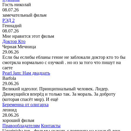
Гость николай
08.07.26
замечательный фильм
РЭД 2
Геннадий
08.07.26
Мне нравится этот фильм
Доктор Кто
Черная Мечница
29.06.26
Если бы еслибы ебланы гение не заблокали доктор кто то бы
смотркла нормально с озучкой . но из за того что пишут на
саете
Pearl Jam: Нам двадцать
Barfola
29.06.26
Великий идеолог. Принципиальный человек. Лидер.
Движущийся вперёд и только так. За мораль. За доброту
(которая спасёт мир). И ещё
Беременна от олигарха
леонид
28.06.26
хороший фильм
Правообладателям
Контакты
Ugorinicha.top - фильмы скачать с торрента на каждый день