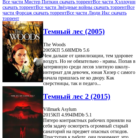
Все части Мистер Питкин скачать торрент
Все части Хэллоуин
скачать торрент
Все части Звёздные войны скачать торрент
Все
части Форсаж скачать торрент
Все части Люди Икс скачать
торрент
Темный лес (2005)
The Woods
2005
КП 5.68
IMDb 5.6
Чем дальше от цивилизации, тем здоровее
воздух. Но не обязательно - нравы. Попав в
затерянную среди лесов элитную школу-
интернат для девочек, юная Хизер с самого
начала пришлась не ко двору. Как
сверстницы, так и педаго...
Темный лес 2 (2015)
Villmark Asylum
2015
КП 4.994
IMDb 5.1
Пятеро контрактных рабочих приняли на
себя задачу осмотреть огромный старый
санаторий на предмет опасных отходов.
Приступив к работе, они понимают, что