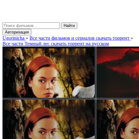
gorinicha
μ
Найти
Авторизация
Ugorinicha
»
Все части фильмов и сериалов скачать торрент
»
Все части Темный лес скачать торрент на русском