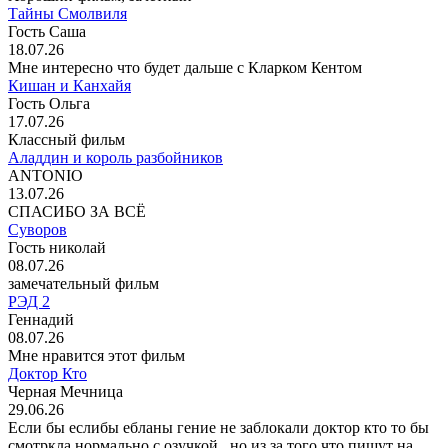
Тайны Смолвиля
Гость Саша
18.07.26
Мне интересно что будет дальше с Кларком Кентом
Кишан и Канхайя
Гость Ольга
17.07.26
Классный фильм
Аладдин и король разбойников
ANTONIO
13.07.26
СПАСИБО ЗА ВСЁ
Суворов
Гость николай
08.07.26
замечательный фильм
РЭД 2
Геннадий
08.07.26
Мне нравится этот фильм
Доктор Кто
Черная Мечница
29.06.26
Если бы еслибы ебланы гение не заблокали доктор кто то бы
смотркла нормально с озучкой . но из за того что пишут на