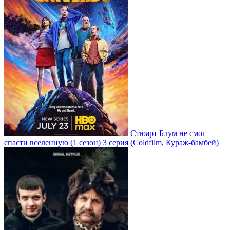
Стюарт Блум не смог
спасти вселенную
(1 сезон)
3 серия
(Coldfilm, Кураж-бамбей)