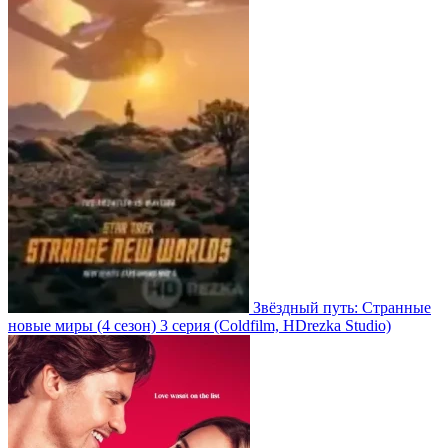
Звёздный путь: Странные
новые миры
(4 сезон)
3 серия
(Coldfilm, HDrezka Studio)