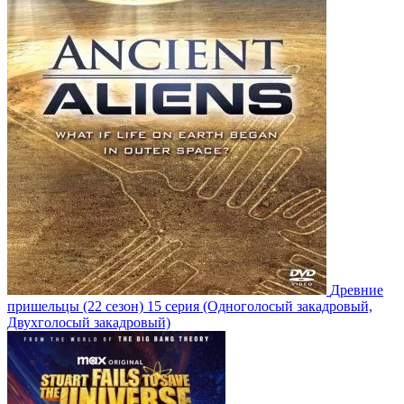
Древние
пришельцы
(22 сезон)
15 серия
(Одноголосый закадровый,
Двухголосый закадровый)