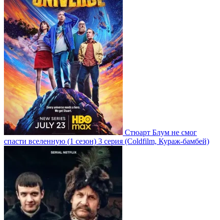
Стюарт Блум не смог
спасти вселенную
(1 сезон)
3 серия
(Coldfilm, Кураж-бамбей)