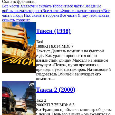
Скачать франшизы
Все части Хэллоуин скачать торрент
Все части Звёздные
войны скачать торрент
Все части Форсаж скачать торрент
Все
части Люди Икс скачать торрент
Все части Я иду тебя искать
скачать торрент
Такси (1998)
Taxi
1998
КП 8.014
IMDb 7
Таксист Даниэль помешан на быстрой
езде. Как ураган проносится он по
извилистым улицам Марселя на мощном
ревущем «Пежо», пугая прохожих и
приводя в ужас пассажиров. Начинающий
следователь Эмильен вынуждает его
помогать...
Такси 2 (2000)
Taxi 2
2000
КП 7.75
IMDb 6.5
Во Францию прибывает министр обороны
Японии. Цель его визита - ознакомиться с