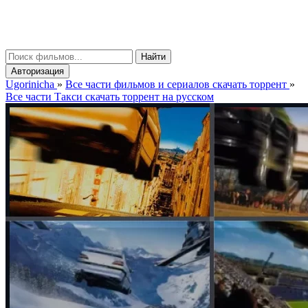
gorinicha
μ
Найти
Авторизация
Ugorinicha
»
Все части фильмов и сериалов скачать торрент
»
Все части Такси скачать торрент на русском