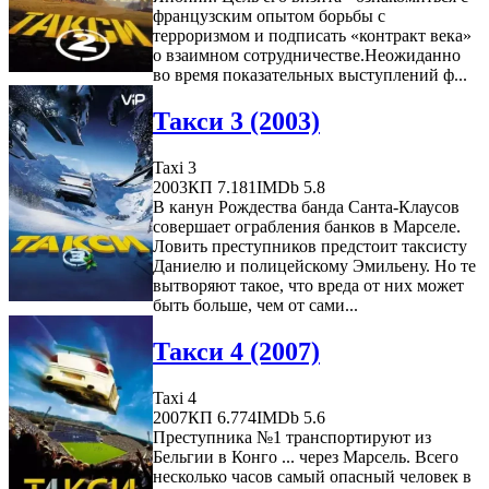
французским опытом борьбы с
терроризмом и подписать «контракт века»
о взаимном сотрудничестве.Неожиданно
во время показательных выступлений ф...
Такси 3 (2003)
Taxi 3
2003
КП 7.181
IMDb 5.8
В канун Рождества банда Санта-Клаусов
совершает ограбления банков в Марселе.
Ловить преступников предстоит таксисту
Даниелю и полицейскому Эмильену. Но те
вытворяют такое, что вреда от них может
быть больше, чем от сами...
Такси 4 (2007)
Taxi 4
2007
КП 6.774
IMDb 5.6
Преступника №1 транспортируют из
Бельгии в Конго ... через Марсель. Всего
несколько часов самый опасный человек в