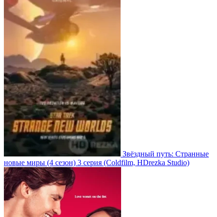
Звёздный путь: Странные
новые миры
(4 сезон)
3 серия
(Coldfilm, HDrezka Studio)