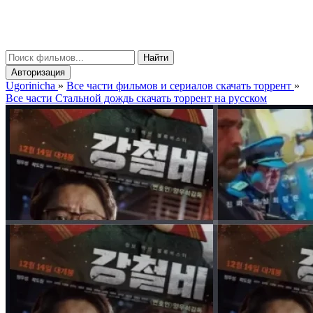
gorinicha
μ
Найти
Авторизация
Ugorinicha
»
Все части фильмов и сериалов скачать торрент
»
Все части Стальной дождь скачать торрент на русском