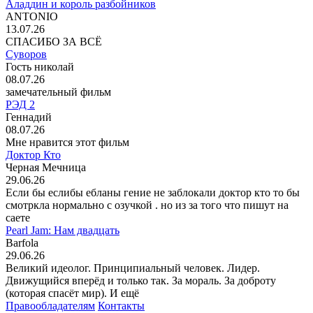
Аладдин и король разбойников
ANTONIO
13.07.26
СПАСИБО ЗА ВСЁ
Суворов
Гость николай
08.07.26
замечательный фильм
РЭД 2
Геннадий
08.07.26
Мне нравится этот фильм
Доктор Кто
Черная Мечница
29.06.26
Если бы еслибы ебланы гение не заблокали доктор кто то бы
смотркла нормально с озучкой . но из за того что пишут на
саете
Pearl Jam: Нам двадцать
Barfola
29.06.26
Великий идеолог. Принципиальный человек. Лидер.
Движущийся вперёд и только так. За мораль. За доброту
(которая спасёт мир). И ещё
Правообладателям
Контакты