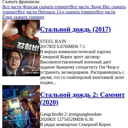
Скачать франшизы
Все части Форсаж скачать торрент
Все части Люди Икс скачать
торрент
Все части Пятница 13-е скачать торрент
Все части
Ёлки скачать торрент
Стальной дождь (2017)
STEEL RAIN
2017
КП 6.676
IMDb 7.1
В верхах коммунистической партии
Северной Кореи зреет заговор.
Высокопоставленный военный дает
задание бывшему спецагенту Ом Чхор-у
устранить заговорщиков. Расправившись с
двумя, тот со снайперской винтовкой залег
поджи...
Стальной дождь 2: Саммит
(2020)
Gangcheolbi 2: jeongsanghoedam
2020
КП 1275452
IMDb 6.30
В рядах компартии Северной Кореи