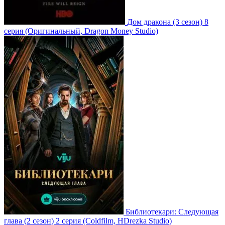
Дом дракона
(3 сезон)
8
серия
(Оригинальный, Dragon Money Studio)
Библиотекари: Следующая
глава
(2 сезон)
2 серия
(Coldfilm, HDrezka Studio)