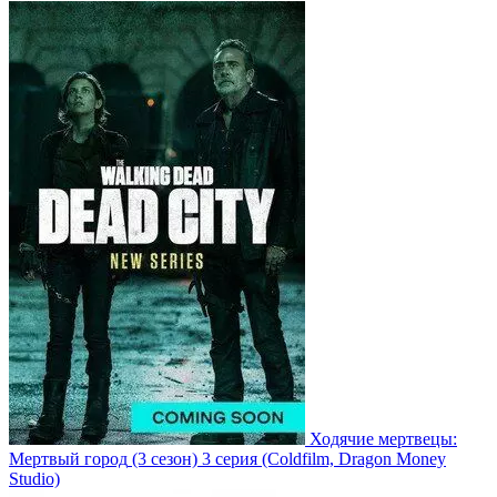
Ходячие мертвецы:
Мертвый город
(3 сезон)
3 серия
(Coldfilm, Dragon Money
Studio)