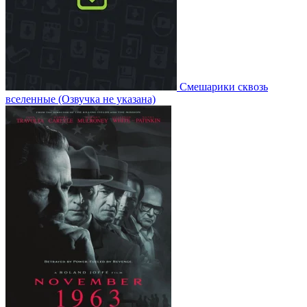
Смешарики сквозь
вселенные
(Озвучка не указана)