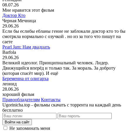
08.07.26
Мне нравится этот фильм
Доктор Кто
Черная Мечница
29.06.26
Если бы еслибы ебланы гение не заблокали доктор кто то бы
смотркла нормально с озучкой . но из за того что пишут на
саете
Pearl Jam: Нам двадцать
Barfola
29.06.26
Великий идеолог. Принципиальный человек. Лидер.
Движущийся вперёд и только так. За мораль. За доброту
(которая спасёт мир). И ещё
Беременна от олигарха
леонид
28.06.26
хороший фильм
Правообладателям
Контакты
Ugorinicha.top - фильмы скачать с торрента на каждый день
бесплатно
Войти на сайт
Не запоминать меня