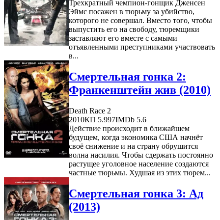
Трехкратный чемпион-гонщик Дженсен
Эймс посажен в тюрьму за убийство,
которого не совершал. Вместо того, чтобы
выпустить его на свободу, тюремщики
заставляют его вместе с самыми
отъявленными преступниками участвовать
в...
Смертельная гонка 2:
Франкенштейн жив (2010)
Death Race 2
2010
КП 5.997
IMDb 5.6
Действие происходит в ближайшем
будущем, когда экономика США начнёт
своё снижение и на страну обрушится
волна насилия. Чтобы сдержать постоянно
растущее уголовное население создаются
частные тюрьмы. Худшая из этих тюрем...
Смертельная гонка 3: Ад
(2013)