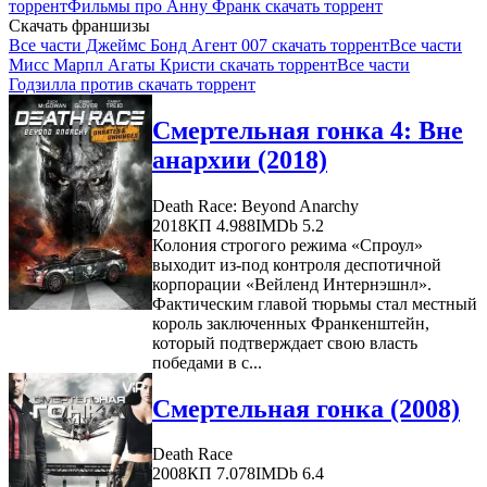
торрент
Фильмы про Анну Франк скачать торрент
Скачать франшизы
Все части Джеймс Бонд Агент 007 скачать торрент
Все части
Мисс Марпл Агаты Кристи скачать торрент
Все части
Годзилла против скачать торрент
Смертельная гонка 4: Вне
анархии (2018)
Death Race: Beyond Anarchy
2018
КП 4.988
IMDb 5.2
Колония строгого режима «Спроул»
выходит из-под контроля деспотичной
корпорации «Вейленд Интернэшнл».
Фактическим главой тюрьмы стал местный
король заключенных Франкенштейн,
который подтверждает свою власть
победами в с...
Смертельная гонка (2008)
Death Race
2008
КП 7.078
IMDb 6.4