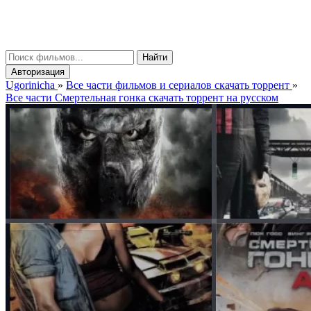
gorinicha
μ
Найти
Авторизация
Ugorinicha
»
Все части фильмов и сериалов скачать торрент
»
Все части Смертельная гонка скачать торрент на русском