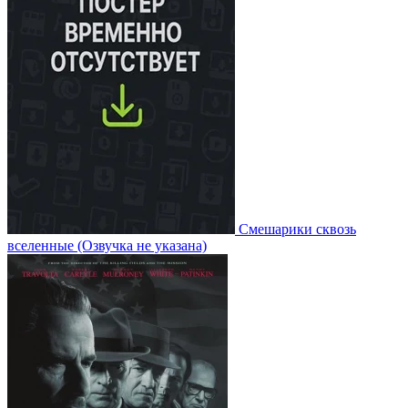
Смешарики сквозь
вселенные
(Озвучка не указана)