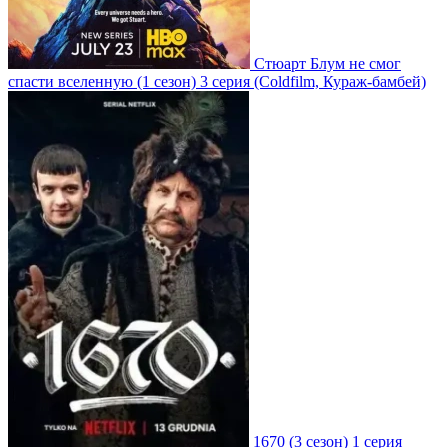
Стюарт Блум не смог
спасти вселенную
(1 сезон)
3 серия
(Coldfilm, Кураж-бамбей)
1670
(3 сезон)
1 серия