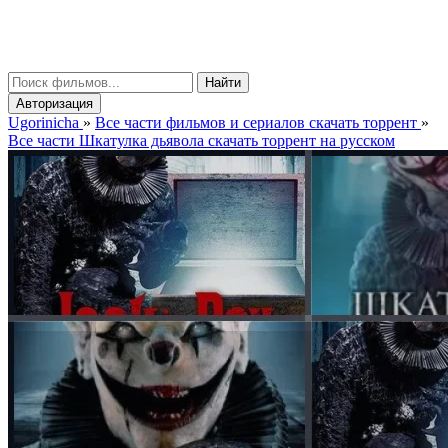
gorinicha
μ
Найти
Авторизация
Ugorinicha
»
Все части фильмов и сериалов скачать торрент
»
Все части Шкатулка дьявола скачать торрент на русском