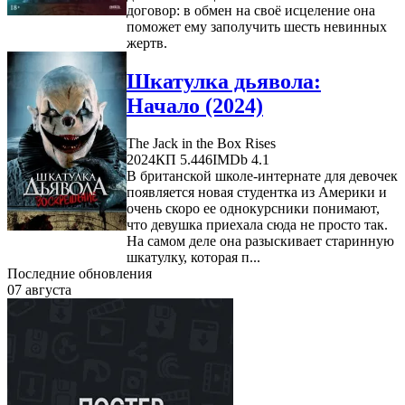
договор: в обмен на своё исцеление она
поможет ему заполучить шесть невинных
жертв.
Шкатулка дьявола:
Начало (2024)
The Jack in the Box Rises
2024
КП 5.446
IMDb 4.1
В британской школе-интернате для девочек
появляется новая студентка из Америки и
очень скоро ее однокурсники понимают,
что девушка приехала сюда не просто так.
На самом деле она разыскивает старинную
шкатулку, которая п...
Последние обновления
07 августа