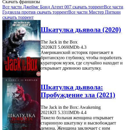
Скачать франшизы
Все части Джеймс Бонд Агент 007 скачать торрент
Все части
Годзилла против скачать торрент
Все части Мистер Питкин
скачать торрент
Шкатулка дьявола (2020)
The Jack in the Box
2020
КП 5.069
IMDb 4.3
Американский историк приезжает в
британскую глубинку, чтобы поработать
куратором музея, где случайно находит и
открывает древнюю шкатулку.
Шкатулка дьявола:
Пробуждение зла (2021)
The Jack in the Box: Awakening
2021
КП 5.331
IMDb 4.4
Тяжело больная женщина открывает
старинную шкатулку и высвобождает
демона. Женщина заключает с ним