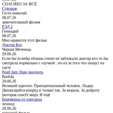
СПАСИБО ЗА ВСЁ
Суворов
Гость николай
08.07.26
замечательный фильм
РЭД 2
Геннадий
08.07.26
Мне нравится этот фильм
Доктор Кто
Черная Мечница
29.06.26
Если бы еслибы ебланы гение не заблокали доктор кто то бы
смотркла нормально с озучкой . но из за того что пишут на
саете
Pearl Jam: Нам двадцать
Barfola
29.06.26
Великий идеолог. Принципиальный человек. Лидер.
Движущийся вперёд и только так. За мораль. За доброту
(которая спасёт мир). И ещё
Беременна от олигарха
леонид
28.06.26
хороший фильм