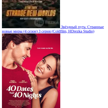
Звёздный путь: Странные
новые миры
(4 сезон)
3 серия
(Coldfilm, HDrezka Studio)