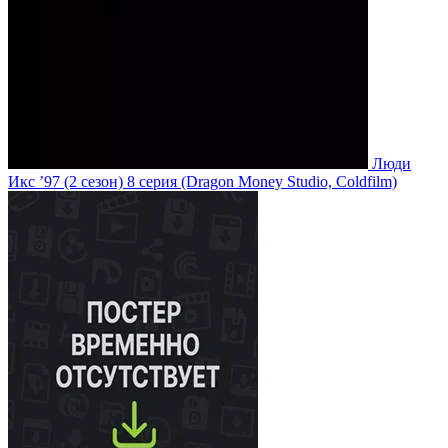
Люди
Икс ’97
(2 сезон)
8 серия
(Dragon Money Studio, Coldfilm)