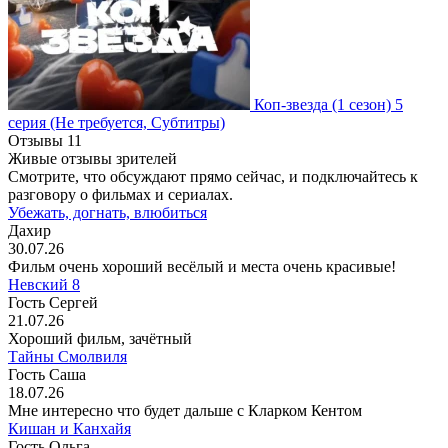
Коп-звезда
(1 сезон)
5
серия
(Не требуется, Субтитры)
Отзывы
11
Живые отзывы зрителей
Смотрите, что обсуждают прямо сейчас, и подключайтесь к
разговору о фильмах и сериалах.
Убежать, догнать, влюбиться
Дахир
30.07.26
Фильм очень хороший весёлый и места очень красивые!
Невский 8
Гость Сергей
21.07.26
Хороший фильм, зачётный
Тайны Смолвиля
Гость Саша
18.07.26
Мне интересно что будет дальше с Кларком Кентом
Кишан и Канхайя
Гость Ольга