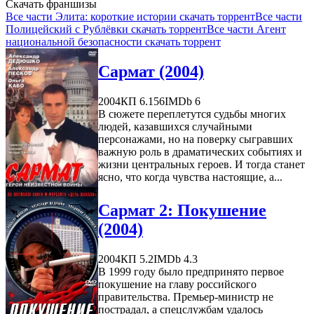
Скачать франшизы
Все части Элита: короткие истории скачать торрент
Все части
Полицейский с Рублёвки скачать торрент
Все части Агент
национальной безопасности скачать торрент
Сармат (2004)
2004
КП 6.156
IMDb 6
В сюжете переплетутся судьбы многих
людей, казавшихся случайными
персонажами, но на поверку сыгравших
важную роль в драматических событиях и
жизни центральных героев. И тогда станет
ясно, что когда чувства настоящие, а...
Сармат 2: Покушение
(2004)
2004
КП 5.2
IMDb 4.3
В 1999 году было предпринято первое
покушение на главу российского
правительства. Премьер-министр не
пострадал, а спецслужбам удалось