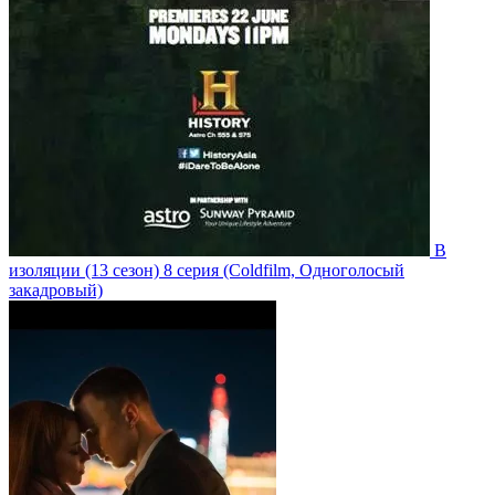
В
изоляции
(13 сезон)
8 серия
(Coldfilm, Одноголосый
закадровый)