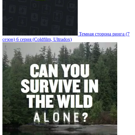
Темная сторона ринга
(7
сезон)
6 серия
(Coldfilm, Ultradox)