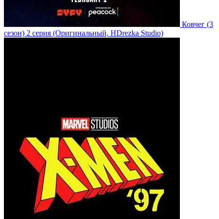
Ковчег
(3
сезон)
2 серия
(Оригинальный, HDrezka Studio)