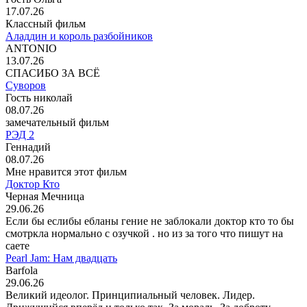
17.07.26
Классный фильм
Аладдин и король разбойников
ANTONIO
13.07.26
СПАСИБО ЗА ВСЁ
Суворов
Гость николай
08.07.26
замечательный фильм
РЭД 2
Геннадий
08.07.26
Мне нравится этот фильм
Доктор Кто
Черная Мечница
29.06.26
Если бы еслибы ебланы гение не заблокали доктор кто то бы
смотркла нормально с озучкой . но из за того что пишут на
саете
Pearl Jam: Нам двадцать
Barfola
29.06.26
Великий идеолог. Принципиальный человек. Лидер.