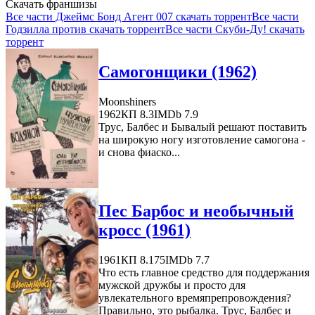
Скачать франшизы
Все части Джеймс Бонд Агент 007 скачать торрент
Все части
Годзилла против скачать торрент
Все части Скуби-Ду! скачать
торрент
Самогонщики (1962)
Moonshiners
1962
КП 8.3
IMDb 7.9
Трус, Балбес и Бывалый решают поставить
на широкую ногу изготовление самогона -
и снова фиаско...
Пес Барбос и необычный
кросс (1961)
1961
КП 8.175
IMDb 7.7
Что есть главное средство для поддержания
мужской дружбы и просто для
увлекательного времяпрепровождения?
Правильно, это рыбалка. Трус, Балбес и