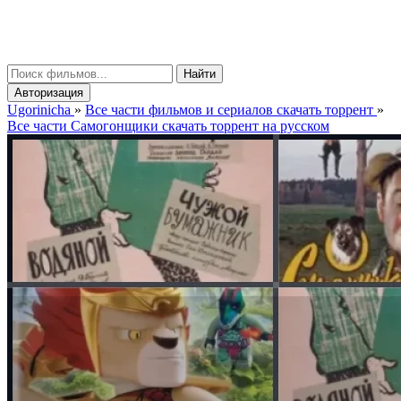
gorinicha
μ
Найти
Авторизация
Ugorinicha
»
Все части фильмов и сериалов скачать торрент
»
Все части Самогонщики скачать торрент на русском