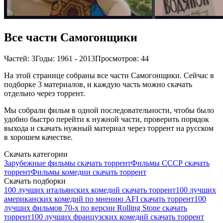
Все части Самогонщики
Частей: 3
Годы: 1961 - 2013
Просмотров: 44
На этой странице собраны все части Самогонщики. Сейчас в
подборке 3 материалов, и каждую часть можно скачать
отдельно через торрент.
Мы собрали фильм в одной последовательности, чтобы было
удобно быстро перейти к нужной части, проверить порядок
выхода и скачать нужный материал через торрент на русском
в хорошем качестве.
Скачать категории
Зарубежные фильмы скачать торрент
Фильмы СССР скачать
торрент
Фильмы комедии скачать торрент
Скачать подборки
100 лучших итальянских комедий скачать торрент
100 лучших
американских комедий по мнению AFI скачать торрент
100
лучших фильмов 70-х по версии Rolling Stone скачать
торрент
100 лучших французских комедий скачать торрент