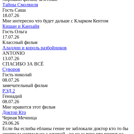
Тайны Смолвиля
Гость Саша
18.07.26
Мне интересно что будет дальше с Кларком Кентом
Кишан и Канхайя
Гость Ольга
17.07.26
Классный фильм
Аладдин и король разбойников
ANTONIO
13.07.26
СПАСИБО ЗА ВСЁ
Суворов
Гость николай
08.07.26
замечательный фильм
РЭД 2
Геннадий
08.07.26
Мне нравится этот фильм
Доктор Кто
Черная Мечница
29.06.26
Если бы еслибы ебланы гение не заблокали доктор кто то бы
смотркла нормально с озучкой . но из за того что пишут на