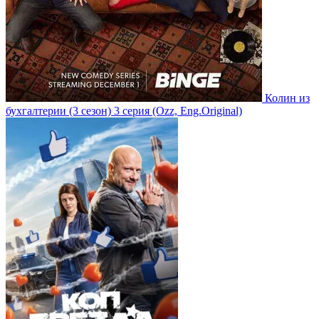
Колин из
бухгалтерии
(3 сезон)
3 серия
(Ozz, Eng.Original)