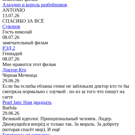
Аладдин и король разбойников
ANTONIO
13.07.26
СПАСИБО ЗА ВСЁ
Суворов
Гость николай
08.07.26
замечательный фильм
РЭД 2
Геннадий
08.07.26
Мне нравится этот фильм
Доктор Кто
Черная Мечница
29.06.26
Если бы еслибы ебланы гение не заблокали доктор кто то бы
смотркла нормально с озучкой . но из за того что пишут на
саете
Pearl Jam: Нам двадцать
Barfola
29.06.26
Великий идеолог. Принципиальный человек. Лидер.
Движущийся вперёд и только так. За мораль. За доброту
(которая спасёт мир). И ещё
Беременна от олигарха