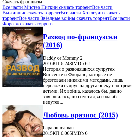
Скачать франшизы
Все части Мистер Питкин скачать торрент
Все части
Выжившие скачать торрент
Все части Хэллоуин скачать
торрент
Все части Звёздные войны скачать торрент
Все части
Форсаж скачать торрент
Развод по-французски
(2016)
Daddy or Mommy 2
2016
КП 6.248
IMDb 6.1
История о разводящихся супругах
Винсенте и Флоранс, которые не
брезговали никакими методами, лишь
переложить друг на друга опеку над тремя
детьми. Их война, казалось бы, давно
завершилась, но спустя два года оба
непутев...
Любовь вразнос (2015)
Papa ou maman
2015
КП 6.065
IMDb 6