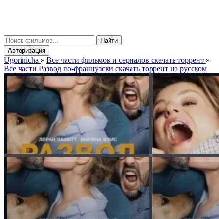
gorinicha
μ
Найти
Авторизация
Ugorinicha
»
Все части фильмов и сериалов скачать торрент
»
Все части Развод по-французски скачать торрент на русском