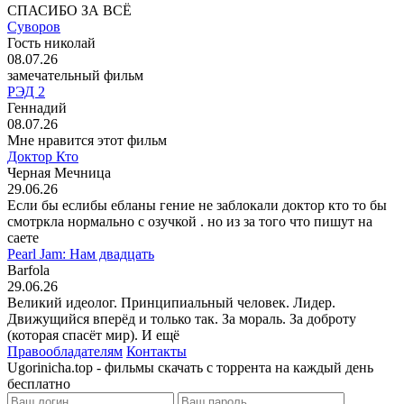
СПАСИБО ЗА ВСЁ
Суворов
Гость николай
08.07.26
замечательный фильм
РЭД 2
Геннадий
08.07.26
Мне нравится этот фильм
Доктор Кто
Черная Мечница
29.06.26
Если бы еслибы ебланы гение не заблокали доктор кто то бы
смотркла нормально с озучкой . но из за того что пишут на
саете
Pearl Jam: Нам двадцать
Barfola
29.06.26
Великий идеолог. Принципиальный человек. Лидер.
Движущийся вперёд и только так. За мораль. За доброту
(которая спасёт мир). И ещё
Правообладателям
Контакты
Ugorinicha.top - фильмы скачать с торрента на каждый день
бесплатно