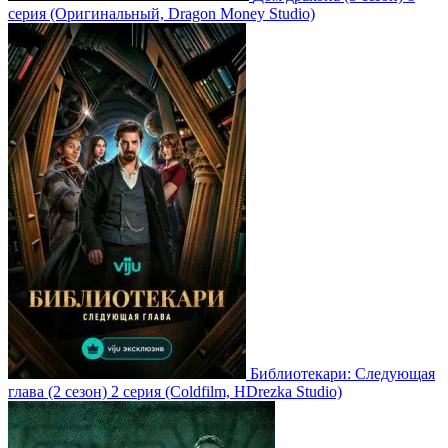
серия
(Оригинальный, Dragon Money Studio)
Библиотекари: Следующая
глава
(2 сезон)
2 серия
(Coldfilm, HDrezka Studio)