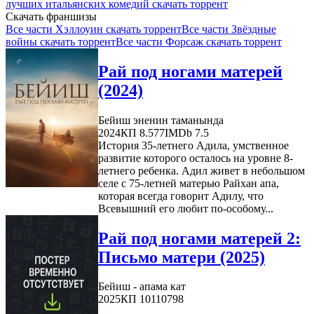
лучших итальянских комедий скачать торрент
Скачать франшизы
Все части Хэллоуин скачать торрент
Все части Звёздные
войны скачать торрент
Все части Форсаж скачать торрент
Рай под ногами матерей
(2024)
Бейиш эненин таманында
2024
КП 8.577
IMDb 7.5
История 35-летнего Адила, умственное
развитие которого осталось на уровне 8-
летнего ребенка. Адил живет в небольшом
селе с 75-летней матерью Райхан апа,
которая всегда говорит Адилу, что
Всевышний его любит по-особому...
Рай под ногами матерей 2:
Письмо матери (2025)
Бейиш - апама кат
2025
КП 10110798