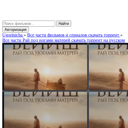
gorinicha
μ
Найти
Авторизация
Ugorinicha
»
Все части фильмов и сериалов скачать торрент
»
Все части Рай под ногами матерей скачать торрент на русском