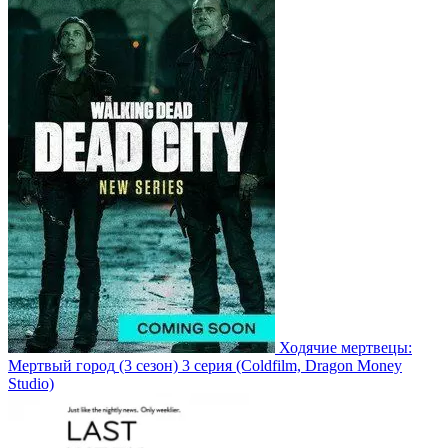
Ходячие мертвецы:
Мертвый город
(3 сезон)
3 серия
(Coldfilm, Dragon Money
Studio)