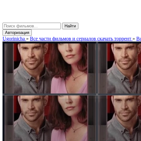
gorinicha
μ
Найти
Авторизация
Ugorinicha
»
Все части фильмов и сериалов скачать торрент
»
Вс