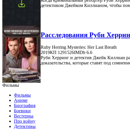
Когда криминальный репортер Руби Херринг 
детективом Джейком Киллианом, чтобы помоч
Расследования Руби Херринг
Ruby Herring Mysteries: Her Last Breath
2019
КП 1291526
IMDb 6.6
Руби Херринг и детектив Джейк Киллиан ра
доказательства, которые ставят под сомнени
Фильмы
Фильмы
Аниме
Биография
Боевики
Вестерны
Про войну
Детективы