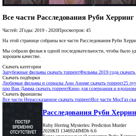
Все части Расследования Руби Херринг
Частей: 2
Годы: 2019 - 2020
Просмотров: 45
На этой странице собраны все части Расследования Руби Херрин
Мы собрали фильм в одной последовательности, чтобы было удо
хорошем качестве.
Скачать категории
Зарубежные фильмы скачать торрент
Фильмы 2019 года скачать
Скачать подборки
Любимые фильмы и сериалы Ани Аниме скачать торрент
25 лу
про Ван Дамма скачать торрент
Кино для созерцания и вдохнов
Скачать франшизы
Все части Нерассказанное скачать торрент
Все части МосГаз ска
Расследования Руби Херринг
Ruby Herring Mysteries: Prediction Murder
2020
КП 1346924
IMDb 6.6