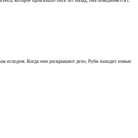
нса, которое произошло пять лет назад, она объединяется с
м исходом. Когда они раскрывают дело, Руби находит новые