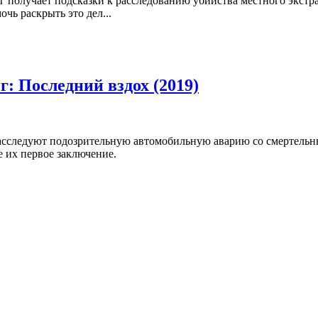
получает подсказки к расследованию убийства местного экстрасе
ь раскрыть это дел...
: Последний вздох (2019)
сследуют подозрительную автомобильную аварию со смертельны
е их первое заключение.