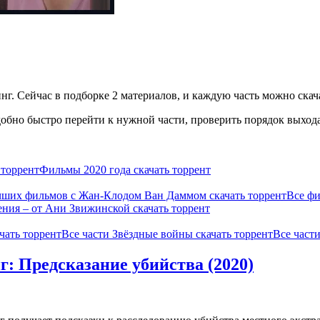
г. Сейчас в подборке 2 материалов, и каждую часть можно скача
бно быстро перейти к нужной части, проверить порядок выхода 
 торрент
Фильмы 2020 года скачать торрент
чших фильмов с Жан-Клодом Ван Даммом скачать торрент
Все фи
ения – от Ани Звижинской скачать торрент
чать торрент
Все части Звёздные войны скачать торрент
Все част
: Предсказание убийства (2020)