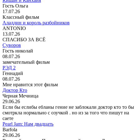
Кишан и Канхайя
Гость Ольга
17.07.26
Классный фильм
Аладдин и король разбойников
ANTONIO
13.07.26
СПАСИБО ЗА ВСЁ
Суворов
Гость николай
08.07.26
замечательный фильм
РЭД 2
Геннадий
08.07.26
Мне нравится этот фильм
Доктор Кто
Черная Мечница
29.06.26
Если бы еслибы ебланы гение не заблокали доктор кто то бы
смотркла нормально с озучкой . но из за того что пишут на
саете
Pearl Jam: Нам двадцать
Barfola
29.06.26