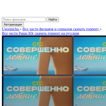
gorinicha
μ
Найти
Авторизация
Ugorinicha
»
Все части фильмов и сериалов скачать торрент
»
Все части Рашн Юг скачать торрент на русском