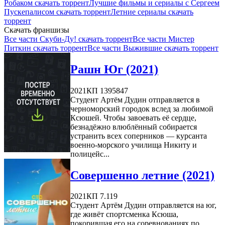
Робаком скачать торрент
Лучшие фильмы и сериалы с Сергеем
Пускепалисом скачать торрент
Летние сериалы скачать
торрент
Скачать франшизы
Все части Скуби-Ду! скачать торрент
Все части Мистер
Питкин скачать торрент
Все части Выжившие скачать торрент
Рашн Юг (2021)
2021
КП 1395847
Студент Артём Дудин отправляется в
черноморский городок вслед за любимой
Ксюшей. Чтобы завоевать её сердце,
безнадёжно влюблённый собирается
устранить всех соперников — курсанта
военно-морского училища Никиту и
полицейс...
Совершенно летние (2021)
2021
КП 7.119
Студент Артём Дудин отправляется на юг,
где живёт спортсменка Ксюша,
покорившая его на соревнованиях по