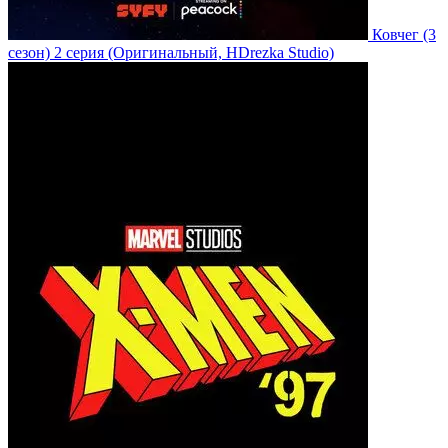
Ковчег
(3
сезон)
2 серия
(Оригинальный, HDrezka Studio)