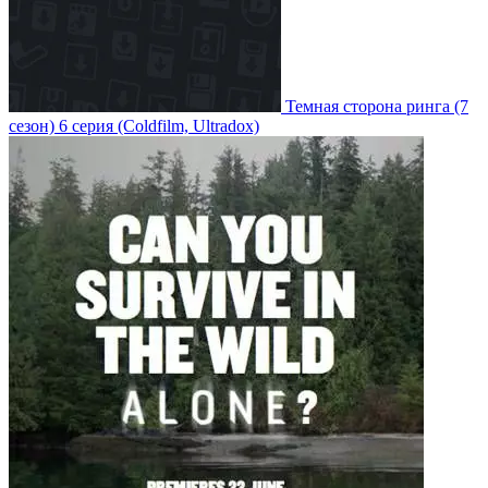
Темная сторона ринга
(7
сезон)
6 серия
(Coldfilm, Ultradox)