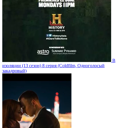
В
изоляции
(13 сезон)
8 серия
(Coldfilm, Одноголосый
закадровый)