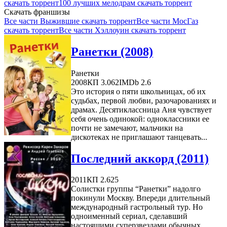
скачать торрент
100 лучших мелодрам скачать торрент
Скачать франшизы
Все части Выжившие скачать торрент
Все части МосГаз
скачать торрент
Все части Хэллоуин скачать торрент
Ранетки (2008)
Ранетки
2008
КП 3.062
IMDb 2.6
Это история о пяти школьницах, об их
судьбах, первой любви, разочарованиях и
драмах. Десятиклассница Аня чувствует
себя очень одинокой: одноклассники ее
почти не замечают, мальчики на
дискотеках не приглашают танцевать...
Последний аккорд (2011)
2011
КП 2.625
Солистки группы “Ранетки” надолго
покинули Москву. Впереди длительный
международный гастрольный тур. Но
одноименный сериал, сделавший
настоящими суперзвездами обычных