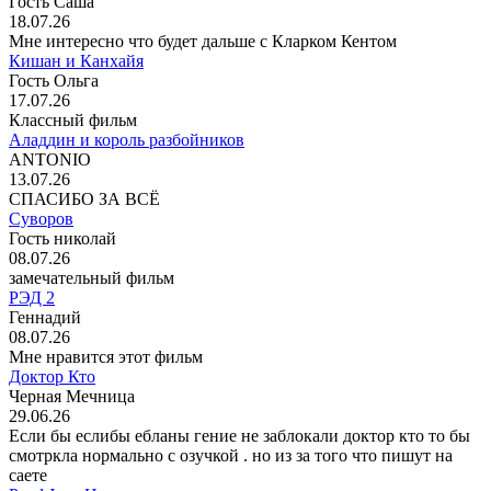
Гость Саша
18.07.26
Мне интересно что будет дальше с Кларком Кентом
Кишан и Канхайя
Гость Ольга
17.07.26
Классный фильм
Аладдин и король разбойников
ANTONIO
13.07.26
СПАСИБО ЗА ВСЁ
Суворов
Гость николай
08.07.26
замечательный фильм
РЭД 2
Геннадий
08.07.26
Мне нравится этот фильм
Доктор Кто
Черная Мечница
29.06.26
Если бы еслибы ебланы гение не заблокали доктор кто то бы
смотркла нормально с озучкой . но из за того что пишут на
саете