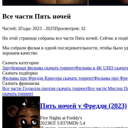
Все части Пять ночей
Частей: 2
Годы: 2023 - 2025
Просмотров: 32
На этой странице собраны все части Пять ночей. Сейчас в подб
Мы собрали фильм в одной последовательности, чтобы было удо
хорошем качестве.
Скачать категории
Зарубежные фильмы скачать торрент
Фильмы в 4K UHD скачать
Скачать подборки
Фильмы про Фредди Крюгера скачать торрент
Фильмы про Фред
Скачать франшизы
Все части Годзилла против скачать торрент
Все части Мистер П
скачать торрент
Пять ночей у Фредди (2023)
Five Nights at Freddy's
2023
КП 5.837
IMDb 5.4