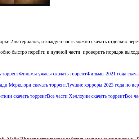
орке 2 материалов, и каждую часть можно скачать отдельно через
бно быстро перейти к нужной части, проверить порядок выхода 
 торрент
Фильмы ужасы скачать торрент
Фильмы 2021 года скача
ди Меркьюри скачать торрент
Лучшие хорроры 2023 года по вер
иткин скачать торрент
Все части Хэллоуин скачать торрент
Все ч