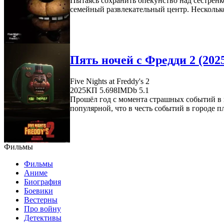
Пытаясь сохранить опекунство над сестрён
семейный развлекательный центр. Несколько 
Пять ночей с Фредди 2 (202
Five Nights at Freddy's 2
2025
КП 5.698
IMDb 5.1
Прошёл год с момента страшных событий в п
популярной, что в честь событий в городе п
Фильмы
Фильмы
Аниме
Биография
Боевики
Вестерны
Про войну
Детективы