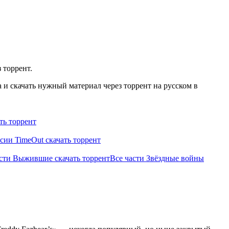
 торрент.
и скачать нужный материал через торрент на русском в
ть торрент
сии TimeOut скачать торрент
асти Выжившие скачать торрент
Все части Звёздные войны