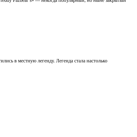
reddy Fazbear’s» — некогда популярный, но ныне закрытый
ились в местную легенду. Легенда стала настолько