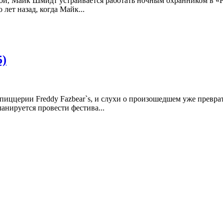
кой, Майк Шмидт устраивается работать ночным охранником в «F
лет назад, когда Майк...
5)
иццерии Freddy Fazbear`s, и слухи о произошедшем уже преврат
ланируется провести фестива...