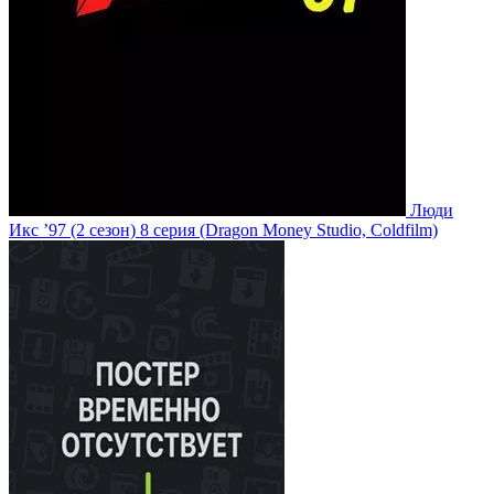
Люди
Икс ’97
(2 сезон)
8 серия
(Dragon Money Studio, Coldfilm)