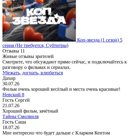
Коп-звезда
(1 сезон)
5
серия
(Не требуется, Субтитры)
Отзывы
11
Живые отзывы зрителей
Смотрите, что обсуждают прямо сейчас, и подключайтесь к
разговору о фильмах и сериалах.
Убежать, догнать, влюбиться
Дахир
30.07.26
Фильм очень хороший весёлый и места очень красивые!
Невский 8
Гость Сергей
21.07.26
Хороший фильм, зачётный
Тайны Смолвиля
Гость Саша
18.07.26
Мне интересно что будет дальше с Кларком Кентом