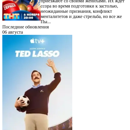
приезжают со своими женихами. Их ждет
ссора во время подготовки к застолью,
неожиданные признания, конфликт
менталитетов и даже стрельба, но все же
Пы...
Последние обновления
06 августа