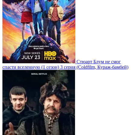
Стюарт Блум не смог
спасти вселенную
(1 сезон)
3 серия
(Coldfilm, Кураж-бамбей)