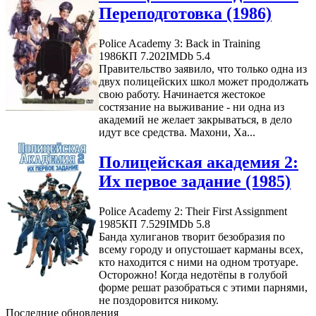
Переподготовка (1986)
Police Academy 3: Back in Training
1986
КП 7.202
IMDb 5.4
Правительство заявило, что только одна из
двух полицейских школ может продолжать
свою работу. Начинается жестокое
состязание на выживание - ни одна из
академий не желает закрываться, в дело
идут все средства. Махони, Ха...
Полицейская академия 2:
Их первое задание (1985)
Police Academy 2: Their First Assignment
1985
КП 7.529
IMDb 5.8
Банда хулиганов творит безобразия по
всему городу и опустошает карманы всех,
кто находится с ними на одном тротуаре.
Осторожно! Когда недотёпы в голубой
форме решат разобраться с этими парнями,
не поздоровится никому.
Последние обновления