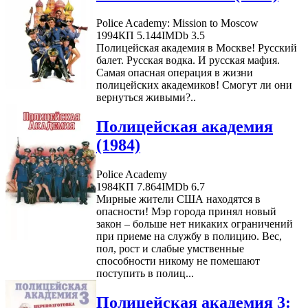
Police Academy: Mission to Moscow
1994
КП 5.144
IMDb 3.5
Полицейская академия в Москве! Русский
балет. Русская водка. И русская мафия.
Самая опасная операция в жизни
полицейских академиков! Смогут ли они
вернуться живыми?..
Полицейская академия
(1984)
Police Academy
1984
КП 7.864
IMDb 6.7
Мирные жители США находятся в
опасности! Мэр города принял новый
закон – больше нет никаких ограничений
при приеме на службу в полицию. Вес,
пол, рост и слабые умственные
способности никому не помешают
поступить в полиц...
Полицейская академия 3: