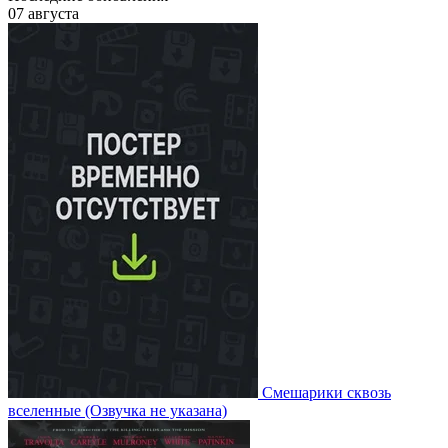
07 августа
Смешарики сквозь
вселенные
(Озвучка не указана)