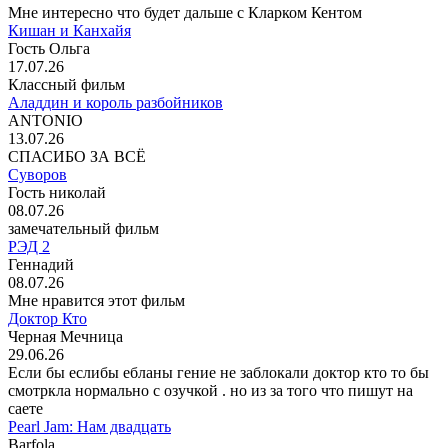
Мне интересно что будет дальше с Кларком Кентом
Кишан и Канхайя
Гость Ольга
17.07.26
Классный фильм
Аладдин и король разбойников
ANTONIO
13.07.26
СПАСИБО ЗА ВСЁ
Суворов
Гость николай
08.07.26
замечательный фильм
РЭД 2
Геннадий
08.07.26
Мне нравится этот фильм
Доктор Кто
Черная Мечница
29.06.26
Если бы еслибы ебланы гение не заблокали доктор кто то бы
смотркла нормально с озучкой . но из за того что пишут на
саете
Pearl Jam: Нам двадцать
Barfola