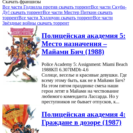
Скачать франшизы
Все части Годзилла против скачать торрент
Все части Скуби-
Ду! скачать торрент
Все части Мистер Питкин скачать
торрент
Все части Хэллоуин скачать торрент
Все части
Звёздные войны скачать торрент
Полицейская академия 5:
Место назначения –
Майами Бич (1988)
Police Academy 5: Assignment: Miami Beach
1988
КП 6.307
IMDb 4.6
Солнце, веселье и красивые девушки. Где
всему этому быть, как не в Майами Бич?
На этом пятом празднике смеха наши
герои летят в Майами на чествование
любимого коменданта Лассарда. Но у
преступников не бывает отпусков, к...
Полицейская академия 4:
Граждане в дозоре (1987)