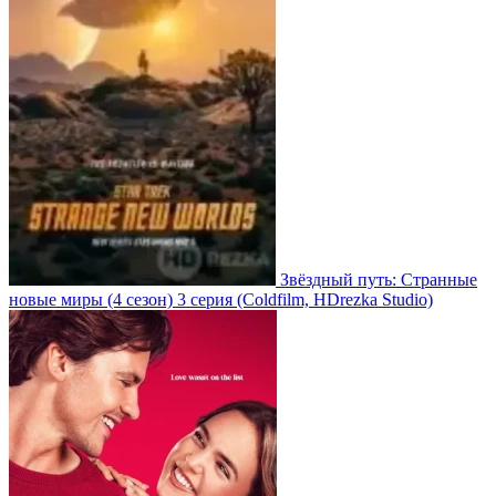
Звёздный путь: Странные
новые миры
(4 сезон)
3 серия
(Coldfilm, HDrezka Studio)