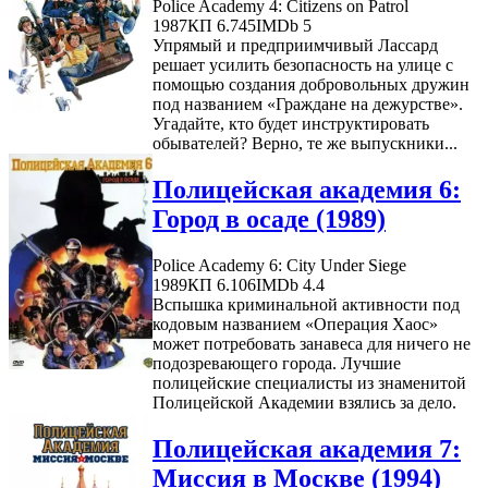
Police Academy 4: Citizens on Patrol
1987
КП 6.745
IMDb 5
Упрямый и предприимчивый Лассард
решает усилить безопасность на улице с
помощью создания добровольных дружин
под названием «Граждане на дежурстве».
Угадайте, кто будет инструктировать
обывателей? Верно, те же выпускники...
Полицейская академия 6:
Город в осаде (1989)
Police Academy 6: City Under Siege
1989
КП 6.106
IMDb 4.4
Вспышка криминальной активности под
кодовым названием «Операция Хаос»
может потребовать занавеса для ничего не
подозревающего города. Лучшие
полицейские специалисты из знаменитой
Полицейской Академии взялись за дело.
Полицейская академия 7:
Миссия в Москве (1994)