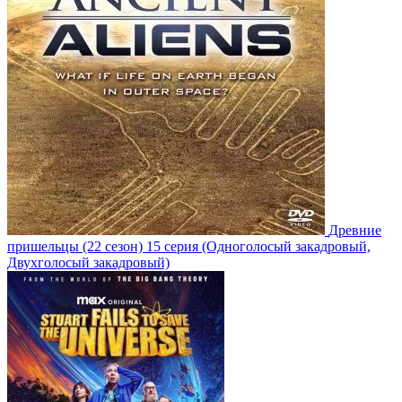
Древние
пришельцы
(22 сезон)
15 серия
(Одноголосый закадровый,
Двухголосый закадровый)